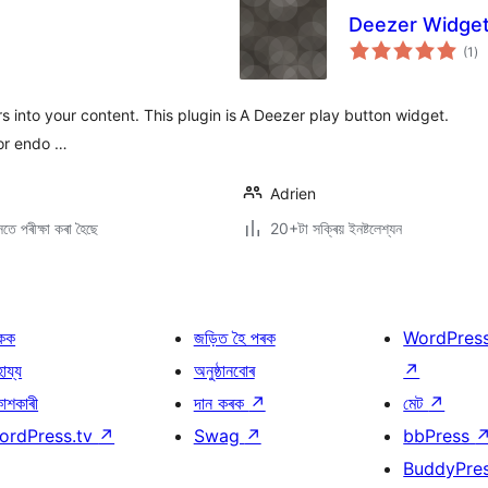
Deezer Widge
টা
(1
)
মুঠ
ৰে’
into your content. This plugin is
A Deezer play button widget.
 or endo …
Adrien
তে পৰীক্ষা কৰা হৈছে
20+টা সক্ৰিয় ইনষ্টলেশ্যন
কক
জড়িত হৈ পৰক
WordPres
হায্য
অনুষ্ঠানবোৰ
↗
কাশকাৰী
দান কৰক
↗
মেট
↗
ordPress.tv
↗
Swag
↗
bbPress
BuddyPre