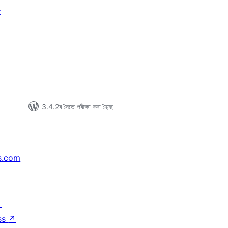
t
টিং
3.4.2ৰ সৈতে পৰীক্ষা কৰা হৈছে
s.com
↗
ss
↗