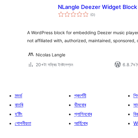
NLangle Deezer Widget Block
টা
(0
)
মুঠ
ৰে’টিং
A WordPress block for embedding Deezer music players 
not affiliated with, authorized, maintained, sponsored,
Nicolas Langle
20+টা সক্ৰিয় ইনষ্টলেশ্যন
6.8.7ৰ সৈ
সন্দৰ্ভ
প্ৰদৰ্শনী
শি
বাতৰি
থীমবোৰ
সা
হ’ষ্টিং
প্লাগিনবোৰ
বি
গোপনীয়তা
আৰ্হিবোৰ
W