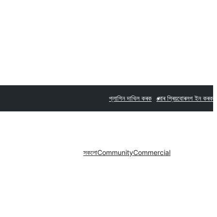
প্লাগিন দাখিল কৰক
মোৰ প্ৰিয়বোৰ
লগ ইন কৰক
সকলো
Community
Commercial