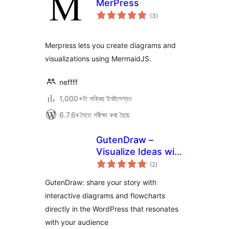
MerPress
টা
(3
)
মুঠ
ৰে’টিং
Merpress lets you create diagrams and
visualizations using MermaidJS.
neffff
1,000+টা সক্ৰিয় ইনষ্টলেশ্যন
6.7.6ৰ সৈতে পৰীক্ষা কৰা হৈছে
GutenDraw –
Visualize Ideas with
টা
Excalidraw
(2
)
মুঠ
ৰে’টিং
GutenDraw: share your story with
interactive diagrams and flowcharts
directly in the WordPress that resonates
with your audience