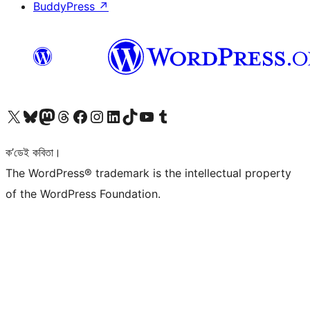
BuddyPress
↗
আমাৰ X (আগৰ Twitter) একাউণ্টলৈ যাওক
আমাৰ Bluesky একাউণ্টলৈ যাওক
আমাৰ Mastodon একাউণ্টলৈ যাওক
আমাৰ Threads একাউণ্টলৈ যাওক
আমাৰ Facebook পৃষ্ঠালৈ যাওক
আমাৰ Instagram একাউণ্টলৈ যাওক
আমাৰ LinkedIn একাউণ্টলৈ যাওক
আমাৰ TikTok একাউণ্টলৈ যাওক
আমাৰ YouTube চেনেললৈ যাওক
আমাৰ Tumblr একাউণ্টলৈ যাওক
ক’ডেই কবিতা।
The WordPress® trademark is the intellectual property
of the WordPress Foundation.