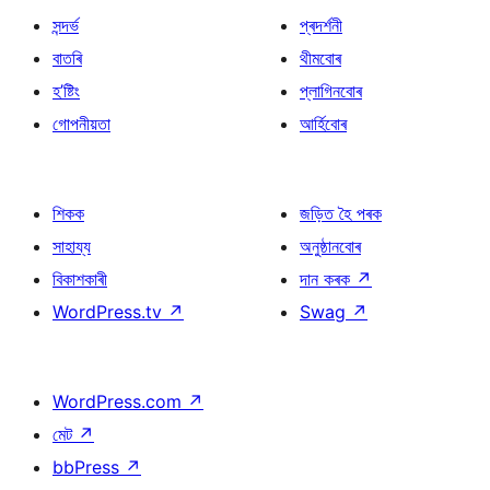
সন্দৰ্ভ
প্ৰদৰ্শনী
বাতৰি
থীমবোৰ
হ’ষ্টিং
প্লাগিনবোৰ
গোপনীয়তা
আৰ্হিবোৰ
শিকক
জড়িত হৈ পৰক
সাহায্য
অনুষ্ঠানবোৰ
বিকাশকাৰী
দান কৰক
↗
WordPress.tv
↗
Swag
↗
WordPress.com
↗
মেট
↗
bbPress
↗