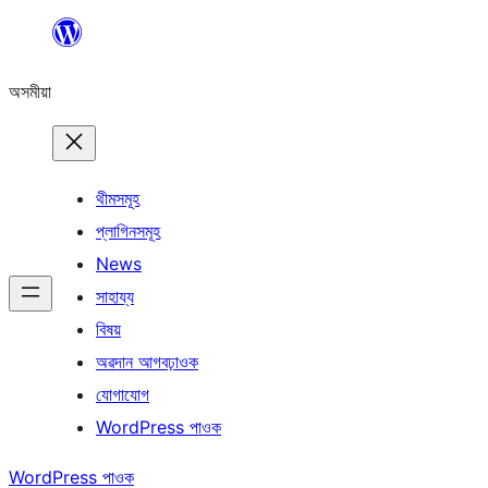
এয়া
এৰি
অসমীয়া
বিষয়বস্তুলৈ
যাওক
থীমসমূহ
প্লাগিনসমূহ
News
সাহায্য
বিষয়
অৱদান আগবঢ়াওক
যোগাযোগ
WordPress পাওক
WordPress পাওক