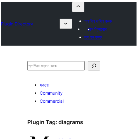
প্লাগিন দাখিল কৰক
Plugin Directory
মোৰ প্ৰিয়বোৰ
লগ ইন কৰক
সন্ধান
কৰক
সকলো
Community
Commercial
Plugin Tag:
diagrams