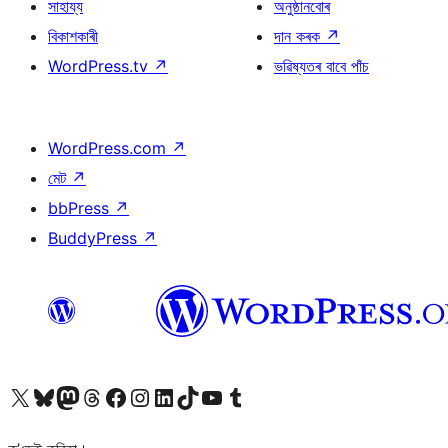
সাহায্য
অনুষ্ঠানবোৰ
বিকাশকাৰী
দান কৰক
↗
WordPress.tv
↗
ভৱিষ্যতৰ বাবে পাঁচ
WordPress.com
↗
মেট
↗
bbPress
↗
BuddyPress
↗
আমাৰ X (আগৰ Twitter) একাউণ্টলৈ যাওক
আমাৰ Bluesky একাউণ্টলৈ যাওক
আমাৰ Mastodon একাউণ্টলৈ যাওক
আমাৰ Threads একাউণ্টলৈ যাওক
আমাৰ Facebook পৃষ্ঠালৈ যাওক
আমাৰ Instagram একাউণ্টলৈ যাওক
আমাৰ LinkedIn একাউণ্টলৈ যাওক
আমাৰ TikTok একাউণ্টলৈ যাওক
আমাৰ YouTube চেনেললৈ যাওক
আমাৰ Tumblr একাউণ্টলৈ যাওক