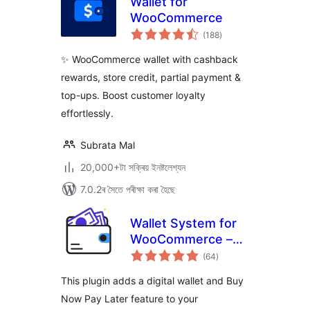
Wallet for
WooCommerce
টা
(188
)
মুঠ
ৰে’টিং
✨ WooCommerce wallet with cashback
rewards, store credit, partial payment &
top-ups. Boost customer loyalty
effortlessly.
Subrata Mal
20,000+টা সক্ৰিয় ইনষ্টলেশ্যন
7.0.2ৰ সৈতে পৰীক্ষা কৰা হৈছে
Wallet System for
WooCommerce –
টা
Digital Wallet, Buy
(64
)
মুঠ
ৰে’টিং
Now Pay Later
This plugin adds a digital wallet and Buy
(BNPL), Instant
Now Pay Later feature to your
Cashback, Referral