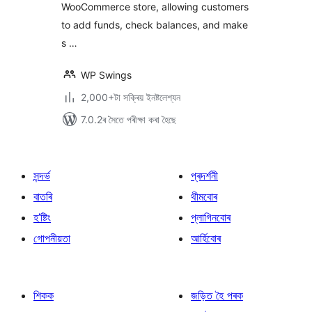
WooCommerce store, allowing customers
program, Partial &
Subscription
to add funds, check balances, and make
Payments
s …
WP Swings
2,000+টা সক্ৰিয় ইনষ্টলেশ্যন
7.0.2ৰ সৈতে পৰীক্ষা কৰা হৈছে
সন্দৰ্ভ
প্ৰদৰ্শনী
বাতৰি
থীমবোৰ
হ’ষ্টিং
প্লাগিনবোৰ
গোপনীয়তা
আৰ্হিবোৰ
শিকক
জড়িত হৈ পৰক