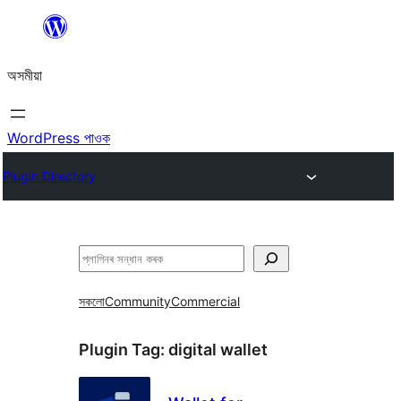
এয়া
এৰি
অসমীয়া
বিষয়বস্তুলৈ
যাওক
WordPress পাওক
Plugin Directory
সন্ধান
কৰক
সকলো
Community
Commercial
Plugin Tag:
digital wallet