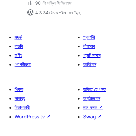
90+টা সক্ৰিয় ইনষ্টলেশ্যন
4.3.34ৰ সৈতে পৰীক্ষা কৰা হৈছে
সন্দৰ্ভ
প্ৰদৰ্শনী
বাতৰি
থীমবোৰ
হ’ষ্টিং
প্লাগিনবোৰ
গোপনীয়তা
আৰ্হিবোৰ
শিকক
জড়িত হৈ পৰক
সাহায্য
অনুষ্ঠানবোৰ
বিকাশকাৰী
দান কৰক
↗
WordPress.tv
↗
Swag
↗