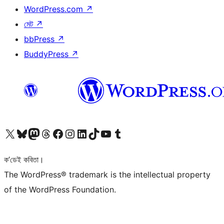
WordPress.com
↗
মেট
↗
bbPress
↗
BuddyPress
↗
আমাৰ X (আগৰ Twitter) একাউণ্টলৈ যাওক
আমাৰ Bluesky একাউণ্টলৈ যাওক
আমাৰ Mastodon একাউণ্টলৈ যাওক
আমাৰ Threads একাউণ্টলৈ যাওক
আমাৰ Facebook পৃষ্ঠালৈ যাওক
আমাৰ Instagram একাউণ্টলৈ যাওক
আমাৰ LinkedIn একাউণ্টলৈ যাওক
আমাৰ TikTok একাউণ্টলৈ যাওক
আমাৰ YouTube চেনেললৈ যাওক
আমাৰ Tumblr একাউণ্টলৈ যাওক
ক’ডেই কবিতা।
The WordPress® trademark is the intellectual property
of the WordPress Foundation.