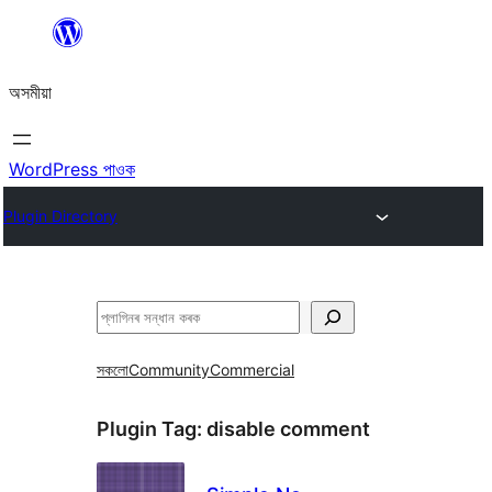
এয়া
এৰি
অসমীয়া
বিষয়বস্তুলৈ
যাওক
WordPress পাওক
Plugin Directory
সন্ধান
কৰক
সকলো
Community
Commercial
Plugin Tag:
disable comment