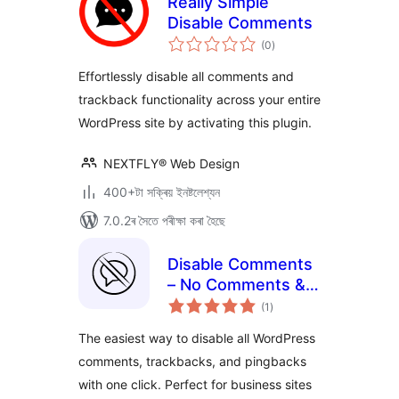
Really Simple
Disable Comments
টা
(0
)
মুঠ
ৰে’টিং
Effortlessly disable all comments and
trackback functionality across your entire
WordPress site by activating this plugin.
NEXTFLY® Web Design
400+টা সক্ৰিয় ইনষ্টলেশ্যন
7.0.2ৰ সৈতে পৰীক্ষা কৰা হৈছে
Disable Comments
– No Comments &
টা
No Spam
(1
)
মুঠ
ৰে’টিং
The easiest way to disable all WordPress
comments, trackbacks, and pingbacks
with one click. Perfect for business sites