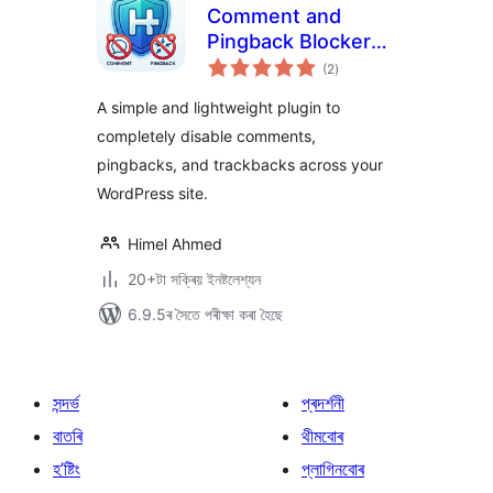
Comment and
Pingback Blocker
টা
by Himel
(2
)
মুঠ
ৰে’টিং
A simple and lightweight plugin to
completely disable comments,
pingbacks, and trackbacks across your
WordPress site.
Himel Ahmed
20+টা সক্ৰিয় ইনষ্টলেশ্যন
6.9.5ৰ সৈতে পৰীক্ষা কৰা হৈছে
সন্দৰ্ভ
প্ৰদৰ্শনী
বাতৰি
থীমবোৰ
হ’ষ্টিং
প্লাগিনবোৰ