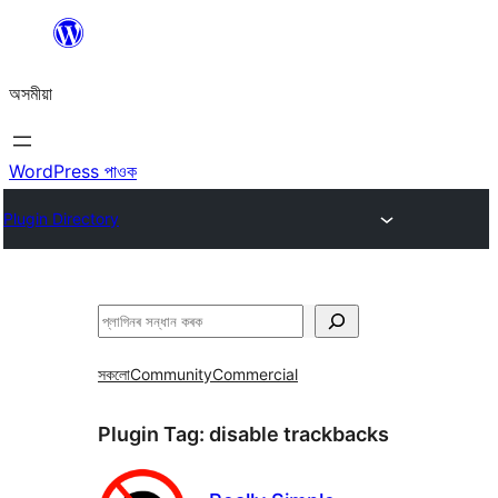
এয়া
এৰি
অসমীয়া
বিষয়বস্তুলৈ
যাওক
WordPress পাওক
Plugin Directory
সন্ধান
কৰক
সকলো
Community
Commercial
Plugin Tag:
disable trackbacks