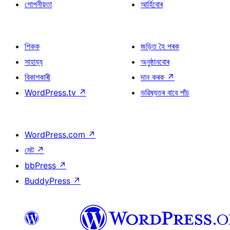
গোপনীয়তা
আৰ্হিবোৰ
শিকক
জড়িত হৈ পৰক
সাহায্য
অনুষ্ঠানবোৰ
বিকাশকাৰী
দান কৰক
↗
WordPress.tv
↗
ভৱিষ্যতৰ বাবে পাঁচ
WordPress.com
↗
মেট
↗
bbPress
↗
BuddyPress
↗