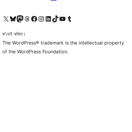
আমাৰ X (আগৰ Twitter) একাউণ্টলৈ যাওক
আমাৰ Bluesky একাউণ্টলৈ যাওক
আমাৰ Mastodon একাউণ্টলৈ যাওক
আমাৰ Threads একাউণ্টলৈ যাওক
আমাৰ Facebook পৃষ্ঠালৈ যাওক
আমাৰ Instagram একাউণ্টলৈ যাওক
আমাৰ LinkedIn একাউণ্টলৈ যাওক
আমাৰ TikTok একাউণ্টলৈ যাওক
আমাৰ YouTube চেনেললৈ যাওক
আমাৰ Tumblr একাউণ্টলৈ যাওক
ক’ডেই কবিতা।
The WordPress® trademark is the intellectual property
of the WordPress Foundation.