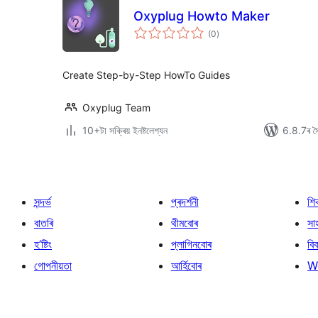
Oxyplug Howto Maker
টা
(0
)
মুঠ
ৰে’টিং
Create Step-by-Step HowTo Guides
Oxyplug Team
10+টা সক্ৰিয় ইনষ্টলেশ্যন
6.8.7ৰ সৈ
সন্দৰ্ভ
প্ৰদৰ্শনী
শি
বাতৰি
থীমবোৰ
সা
হ’ষ্টিং
প্লাগিনবোৰ
বি
গোপনীয়তা
আৰ্হিবোৰ
W