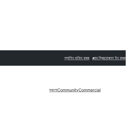
প্লাগিন দাখিল কৰক
মোৰ প্ৰিয়বোৰ
লগ ইন কৰক
সকলো
Community
Commercial