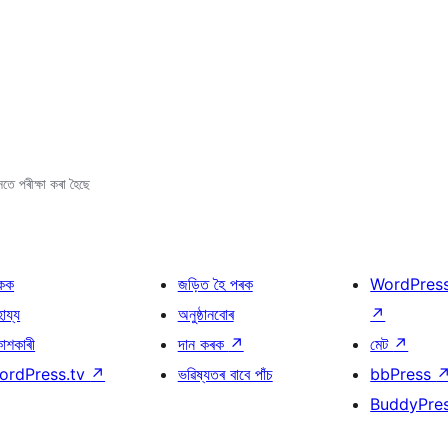
তে পৰীক্ষা কৰা হৈছে
কক
জড়িত হৈ পৰক
WordPres
হায্য
অনুষ্ঠানবোৰ
↗
কাশকাৰী
দান কৰক
↗
মেট
↗
ordPress.tv
↗
ভৱিষ্যতৰ বাবে পাঁচ
bbPress
BuddyPre