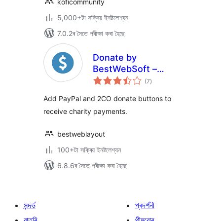
koficommunity
5,000+টা সক্ৰিয় ইনষ্টলেশ্যন
7.0.2ৰ সৈতে পৰীক্ষা কৰা হৈছে
Donate by
BestWebSoft –
টা
Donations
(7
)
মুঠ
ৰে’টিং
Acception
Add PayPal and 2CO donate buttons to
Extention for
receive charity payments.
WordPress
bestweblayout
100+টা সক্ৰিয় ইনষ্টলেশ্যন
6.8.6ৰ সৈতে পৰীক্ষা কৰা হৈছে
সন্দৰ্ভ
প্ৰদৰ্শনী
বাতৰি
থীমবোৰ