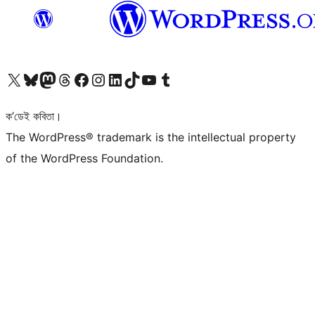
আমাৰ X (আগৰ Twitter) একাউণ্টলৈ যাওক
আমাৰ Bluesky একাউণ্টলৈ যাওক
আমাৰ Mastodon একাউণ্টলৈ যাওক
আমাৰ Threads একাউণ্টলৈ যাওক
আমাৰ Facebook পৃষ্ঠালৈ যাওক
আমাৰ Instagram একাউণ্টলৈ যাওক
আমাৰ LinkedIn একাউণ্টলৈ যাওক
আমাৰ TikTok একাউণ্টলৈ যাওক
আমাৰ YouTube চেনেললৈ যাওক
আমাৰ Tumblr একাউণ্টলৈ যাওক
ক’ডেই কবিতা।
The WordPress® trademark is the intellectual property
of the WordPress Foundation.