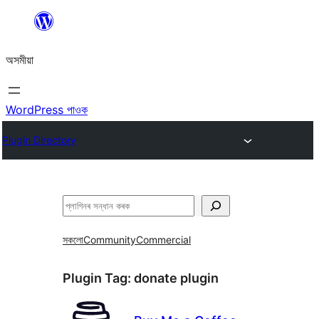
এয়া
এৰি
অসমীয়া
বিষয়বস্তুলৈ
যাওক
WordPress পাওক
Plugin Directory
সন্ধান
কৰক
সকলো
Community
Commercial
Plugin Tag:
donate plugin