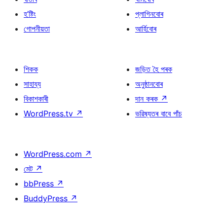
হ’ষ্টিং
প্লাগিনবোৰ
গোপনীয়তা
আৰ্হিবোৰ
শিকক
জড়িত হৈ পৰক
সাহায্য
অনুষ্ঠানবোৰ
বিকাশকাৰী
দান কৰক
↗
WordPress.tv
↗
ভৱিষ্যতৰ বাবে পাঁচ
WordPress.com
↗
মেট
↗
bbPress
↗
BuddyPress
↗