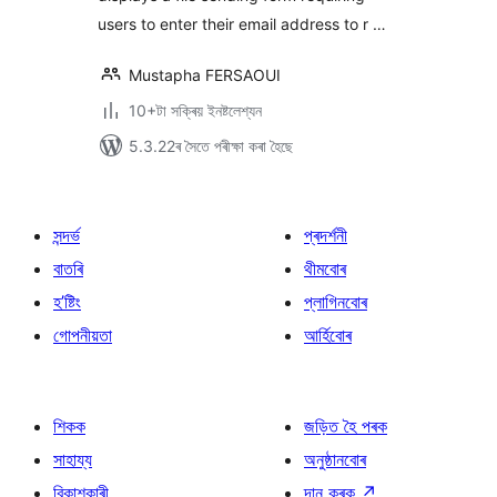
users to enter their email address to r …
Mustapha FERSAOUI
10+টা সক্ৰিয় ইনষ্টলেশ্যন
5.3.22ৰ সৈতে পৰীক্ষা কৰা হৈছে
সন্দৰ্ভ
প্ৰদৰ্শনী
বাতৰি
থীমবোৰ
হ’ষ্টিং
প্লাগিনবোৰ
গোপনীয়তা
আৰ্হিবোৰ
শিকক
জড়িত হৈ পৰক
সাহায্য
অনুষ্ঠানবোৰ
বিকাশকাৰী
দান কৰক
↗