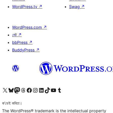
WordPress.tv
↗
Swag
↗
WordPress.com
↗
মেট
↗
bbPress
↗
BuddyPress
↗
আমাৰ X (আগৰ Twitter) একাউণ্টলৈ যাওক
আমাৰ Bluesky একাউণ্টলৈ যাওক
আমাৰ Mastodon একাউণ্টলৈ যাওক
আমাৰ Threads একাউণ্টলৈ যাওক
আমাৰ Facebook পৃষ্ঠালৈ যাওক
আমাৰ Instagram একাউণ্টলৈ যাওক
আমাৰ LinkedIn একাউণ্টলৈ যাওক
আমাৰ TikTok একাউণ্টলৈ যাওক
আমাৰ YouTube চেনেললৈ যাওক
আমাৰ Tumblr একাউণ্টলৈ যাওক
ক’ডেই কবিতা।
The WordPress® trademark is the intellectual property