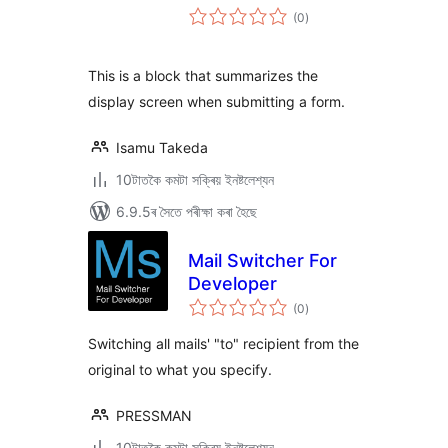
টা
(0
)
মুঠ
ৰে’টিং
This is a block that summarizes the
display screen when submitting a form.
Isamu Takeda
10টাতকৈ কমটা সক্ৰিয় ইনষ্টলেশ্যন
6.9.5ৰ সৈতে পৰীক্ষা কৰা হৈছে
Mail Switcher For
Developer
টা
(0
)
মুঠ
ৰে’টিং
Switching all mails' "to" recipient from the
original to what you specify.
PRESSMAN
10টাতকৈ কমটা সক্ৰিয় ইনষ্টলেশ্যন