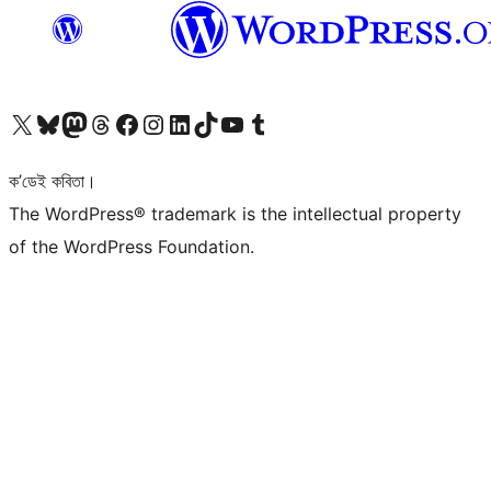
আমাৰ X (আগৰ Twitter) একাউণ্টলৈ যাওক
আমাৰ Bluesky একাউণ্টলৈ যাওক
আমাৰ Mastodon একাউণ্টলৈ যাওক
আমাৰ Threads একাউণ্টলৈ যাওক
আমাৰ Facebook পৃষ্ঠালৈ যাওক
আমাৰ Instagram একাউণ্টলৈ যাওক
আমাৰ LinkedIn একাউণ্টলৈ যাওক
আমাৰ TikTok একাউণ্টলৈ যাওক
আমাৰ YouTube চেনেললৈ যাওক
আমাৰ Tumblr একাউণ্টলৈ যাওক
ক’ডেই কবিতা।
The WordPress® trademark is the intellectual property
of the WordPress Foundation.