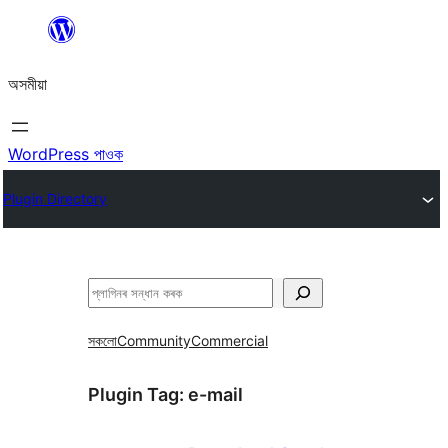
এয়া
এৰি
অসমীয়া
বিষয়বস্তুলৈ
যাওক
WordPress পাওক
Plugin Directory
সন্ধান
কৰক
সকলো
Community
Commercial
Plugin Tag:
e-mail