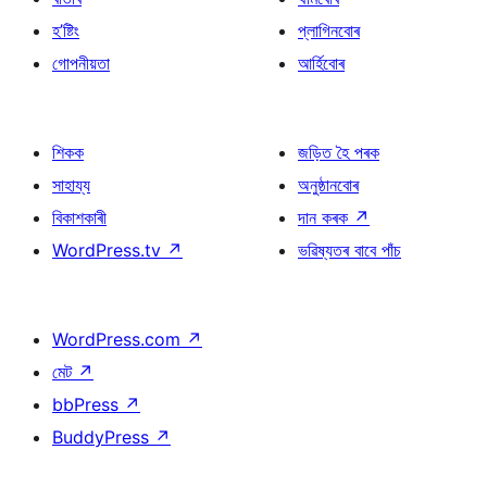
হ’ষ্টিং
প্লাগিনবোৰ
গোপনীয়তা
আৰ্হিবোৰ
শিকক
জড়িত হৈ পৰক
সাহায্য
অনুষ্ঠানবোৰ
বিকাশকাৰী
দান কৰক
↗
WordPress.tv
↗
ভৱিষ্যতৰ বাবে পাঁচ
WordPress.com
↗
মেট
↗
bbPress
↗
BuddyPress
↗