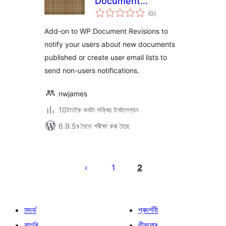
Document
টা
Revisions
(0
)
মুঠ
ৰে’টিং
Add-on to WP Document Revisions to
notify your users about new documents
published or create user email lists to
send non-users notifications.
nwjames
10টাতকৈ কমটা সক্ৰিয় ইনষ্টলেশ্যন
6.9.5ৰ সৈতে পৰীক্ষা কৰা হৈছে
প’ষ্টবোৰৰ
পৃষ্ঠাকৰণ
1
2
সন্দৰ্ভ
প্ৰদৰ্শনী
বাতৰি
থীমবোৰ