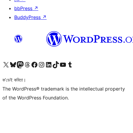
bbPress
↗
BuddyPress
↗
আমাৰ X (আগৰ Twitter) একাউণ্টলৈ যাওক
আমাৰ Bluesky একাউণ্টলৈ যাওক
আমাৰ Mastodon একাউণ্টলৈ যাওক
আমাৰ Threads একাউণ্টলৈ যাওক
আমাৰ Facebook পৃষ্ঠালৈ যাওক
আমাৰ Instagram একাউণ্টলৈ যাওক
আমাৰ LinkedIn একাউণ্টলৈ যাওক
আমাৰ TikTok একাউণ্টলৈ যাওক
আমাৰ YouTube চেনেললৈ যাওক
আমাৰ Tumblr একাউণ্টলৈ যাওক
ক’ডেই কবিতা।
The WordPress® trademark is the intellectual property
of the WordPress Foundation.