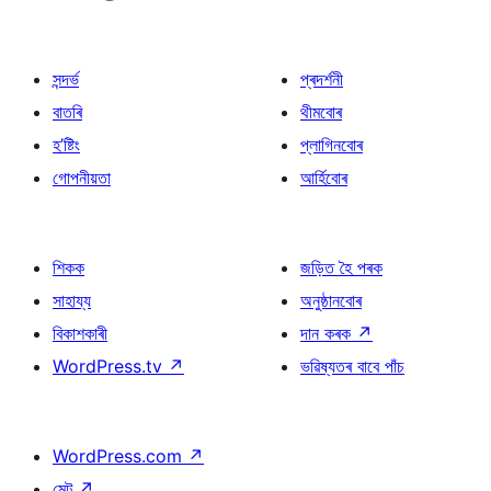
সন্দৰ্ভ
প্ৰদৰ্শনী
বাতৰি
থীমবোৰ
হ’ষ্টিং
প্লাগিনবোৰ
গোপনীয়তা
আৰ্হিবোৰ
শিকক
জড়িত হৈ পৰক
সাহায্য
অনুষ্ঠানবোৰ
বিকাশকাৰী
দান কৰক
↗
WordPress.tv
↗
ভৱিষ্যতৰ বাবে পাঁচ
WordPress.com
↗
মেট
↗