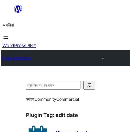
এয়া
এৰি
অসমীয়া
বিষয়বস্তুলৈ
যাওক
WordPress পাওক
Plugin Directory
সন্ধান
কৰক
সকলো
Community
Commercial
Plugin Tag:
edit date