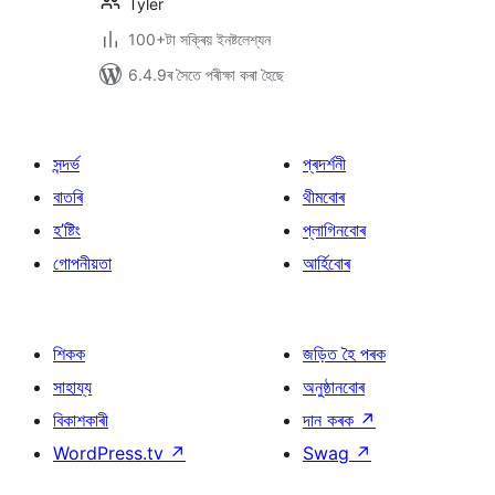
Tyler
100+টা সক্ৰিয় ইনষ্টলেশ্যন
6.4.9ৰ সৈতে পৰীক্ষা কৰা হৈছে
সন্দৰ্ভ
প্ৰদৰ্শনী
বাতৰি
থীমবোৰ
হ’ষ্টিং
প্লাগিনবোৰ
গোপনীয়তা
আৰ্হিবোৰ
শিকক
জড়িত হৈ পৰক
সাহায্য
অনুষ্ঠানবোৰ
বিকাশকাৰী
দান কৰক
↗
WordPress.tv
↗
Swag
↗