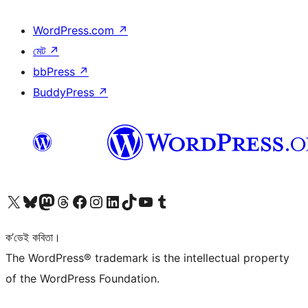
WordPress.com
↗
মেট
↗
bbPress
↗
BuddyPress
↗
আমাৰ X (আগৰ Twitter) একাউণ্টলৈ যাওক
আমাৰ Bluesky একাউণ্টলৈ যাওক
আমাৰ Mastodon একাউণ্টলৈ যাওক
আমাৰ Threads একাউণ্টলৈ যাওক
আমাৰ Facebook পৃষ্ঠালৈ যাওক
আমাৰ Instagram একাউণ্টলৈ যাওক
আমাৰ LinkedIn একাউণ্টলৈ যাওক
আমাৰ TikTok একাউণ্টলৈ যাওক
আমাৰ YouTube চেনেললৈ যাওক
আমাৰ Tumblr একাউণ্টলৈ যাওক
ক’ডেই কবিতা।
The WordPress® trademark is the intellectual property
of the WordPress Foundation.