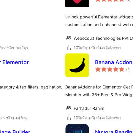
মুঠ
ৰে’
Unlock powerful Elementor widgets 
customization and enhanced web 
Weboccult Technologies Pvt L
ৈতে পৰীক্ষা কৰা হৈছে
10টাতকৈ কমটা সক্ৰিয় ইনষ্টলেশ্যন
or Elementor
Banana Addons
টা
(2
)
মুঠ
ৰে’
ategory & tag filters, pagination,
BananaAddons for Elementor-Get F
Member with 35+ Free & Pro Widge
Farhadur Rahim
তে পৰীক্ষা কৰা হৈছে
10টাতকৈ কমটা সক্ৰিয় ইনষ্টলেশ্যন
age Builder
Nuvora Readin