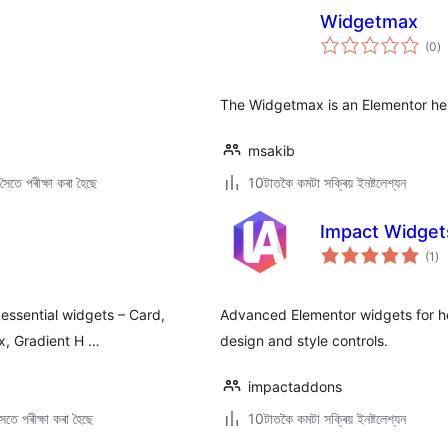
Widgetmax
টা
(0
)
মুঠ
ৰে’
The Widgetmax is an Elementor help
msakib
ৈতে পৰীক্ষা কৰা হৈছে
10টাতকৈ কমটা সক্ৰিয় ইনষ্টলেশ্যন
Impact Widget
টা
(1
)
মুঠ
ৰে’
 essential widgets – Card,
Advanced Elementor widgets for hea
ox, Gradient H …
design and style controls.
impactaddons
তে পৰীক্ষা কৰা হৈছে
10টাতকৈ কমটা সক্ৰিয় ইনষ্টলেশ্যন