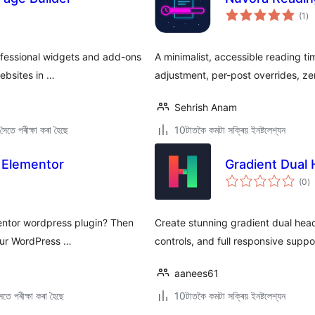
টা
(1
)
মুঠ
ৰে’
ofessional widgets and add-ons
A minimalist, accessible reading ti
websites in …
adjustment, per-post overrides, ze
Sehrish Anam
ৈতে পৰীক্ষা কৰা হৈছে
10টাতকৈ কমটা সক্ৰিয় ইনষ্টলেশ্যন
 Elementor
Gradient Dual 
টা
(0
)
মুঠ
ৰে’
mentor wordpress plugin? Then
Create stunning gradient dual he
your WordPress …
controls, and full responsive suppo
aanees61
তে পৰীক্ষা কৰা হৈছে
10টাতকৈ কমটা সক্ৰিয় ইনষ্টলেশ্যন