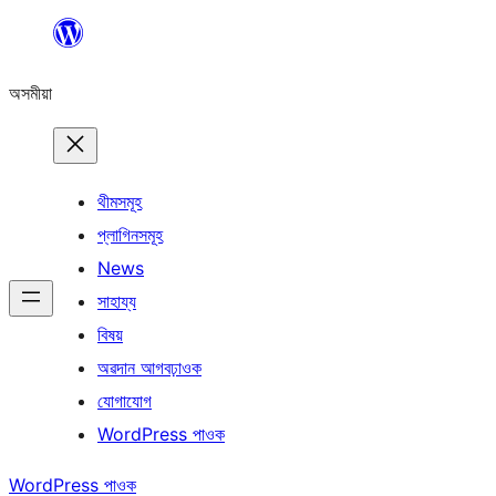
এয়া
এৰি
অসমীয়া
বিষয়বস্তুলৈ
যাওক
থীমসমূহ
প্লাগিনসমূহ
News
সাহায্য
বিষয়
অৱদান আগবঢ়াওক
যোগাযোগ
WordPress পাওক
WordPress পাওক