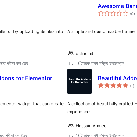
Awesome Banne
টা
(0
)
মুঠ
ৰে’
er or by uploading its files into
A simple and customizable banner 
onlineinit
তে পৰীক্ষা কৰা হৈছে
10টাতকৈ কমটা সক্ৰিয় ইনষ্টলেশ্যন
dons for Elementor
Beautiful Addo
টা
(1
)
মুঠ
ৰে’
lementor widget that can create
A collection of beautifully crafte
experience.
Hossain Ahmed
তে পৰীক্ষা কৰা হৈছে
10টাতকৈ কমটা সক্ৰিয় ইনষ্টলেশ্যন