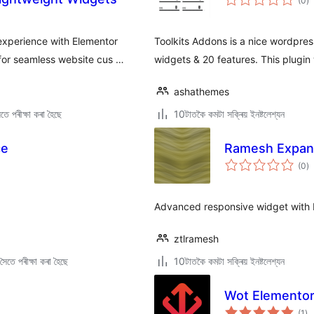
(0
)
মুঠ
ৰে’
xperience with Elementor
Toolkits Addons is a nice wordpres
for seamless website cus …
widgets & 20 features. This plugin
ashathemes
ে পৰীক্ষা কৰা হৈছে
10টাতকৈ কমটা সক্ৰিয় ইনষ্টলেশ্যন
ce
Ramesh Expand
টা
(0
)
মুঠ
ৰে’
Advanced responsive widget with 
ztlramesh
ৈতে পৰীক্ষা কৰা হৈছে
10টাতকৈ কমটা সক্ৰিয় ইনষ্টলেশ্যন
Wot Elementor
টা
(1
)