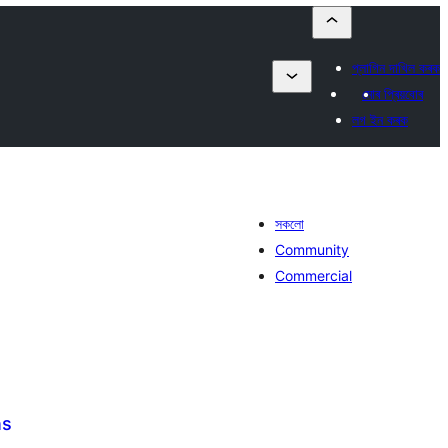
প্লাগিন দাখিল কৰক
মোৰ প্ৰিয়বোৰ
লগ ইন কৰক
সকলো
Community
Commercial
ns