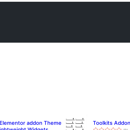
 Elementor addon Theme
Toolkits Addo
টা
lightweight Widgets