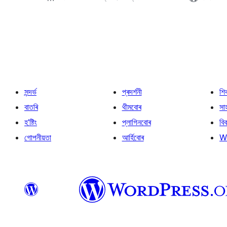
প’ষ্টবোৰৰ
পৃষ্ঠাকৰণ
সন্দৰ্ভ
প্ৰদৰ্শনী
শি
বাতৰি
থীমবোৰ
সা
হ’ষ্টিং
প্লাগিনবোৰ
বি
গোপনীয়তা
আৰ্হিবোৰ
W