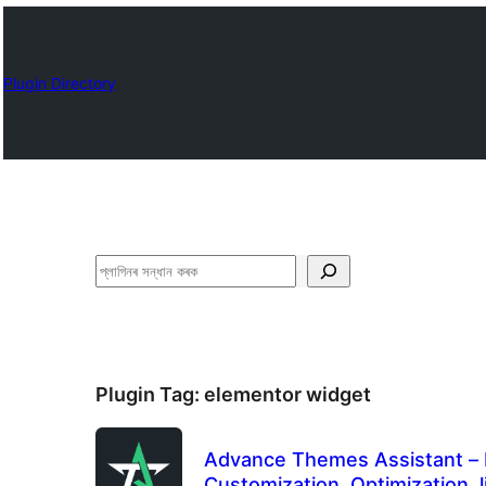
Plugin Directory
সন্ধান
কৰক
Plugin Tag:
elementor widget
Advance Themes Assistant –
Customization, Optimization, 