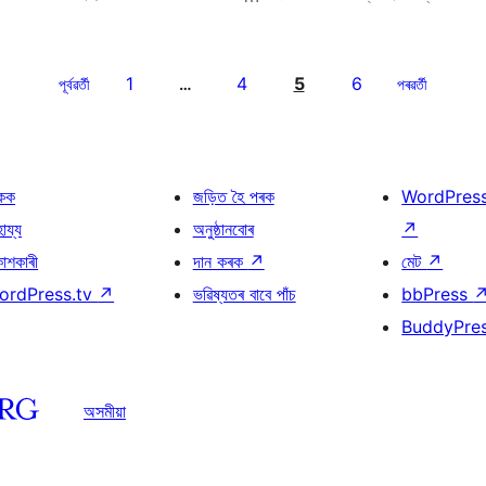
1
4
5
6
পূৰ্বৱৰ্তী
…
পৰৱৰ্তী
কক
জড়িত হৈ পৰক
WordPres
হায্য
অনুষ্ঠানবোৰ
↗
কাশকাৰী
দান কৰক
↗
মেট
↗
ordPress.tv
↗
ভৱিষ্যতৰ বাবে পাঁচ
bbPress
BuddyPre
অসমীয়া