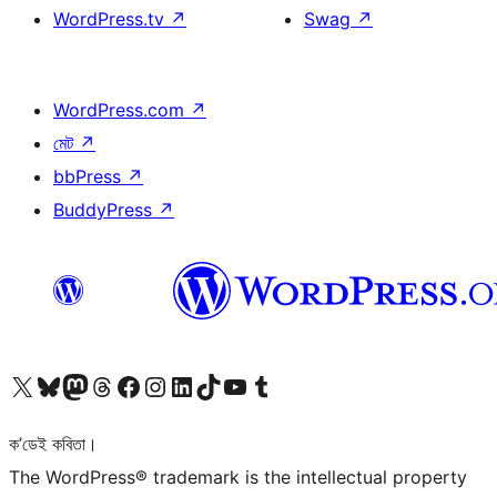
WordPress.tv
↗
Swag
↗
WordPress.com
↗
মেট
↗
bbPress
↗
BuddyPress
↗
আমাৰ X (আগৰ Twitter) একাউণ্টলৈ যাওক
আমাৰ Bluesky একাউণ্টলৈ যাওক
আমাৰ Mastodon একাউণ্টলৈ যাওক
আমাৰ Threads একাউণ্টলৈ যাওক
আমাৰ Facebook পৃষ্ঠালৈ যাওক
আমাৰ Instagram একাউণ্টলৈ যাওক
আমাৰ LinkedIn একাউণ্টলৈ যাওক
আমাৰ TikTok একাউণ্টলৈ যাওক
আমাৰ YouTube চেনেললৈ যাওক
আমাৰ Tumblr একাউণ্টলৈ যাওক
ক’ডেই কবিতা।
The WordPress® trademark is the intellectual property