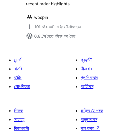
recent order highlights.
wpspin
10টাতকৈ কমটা সক্ৰিয় ইনষ্টলেশ্যন
6.8.7ৰ সৈতে পৰীক্ষা কৰা হৈছে
সন্দৰ্ভ
প্ৰদৰ্শনী
বাতৰি
থীমবোৰ
হ’ষ্টিং
প্লাগিনবোৰ
গোপনীয়তা
আৰ্হিবোৰ
শিকক
জড়িত হৈ পৰক
সাহায্য
অনুষ্ঠানবোৰ
বিকাশকাৰী
দান কৰক
↗