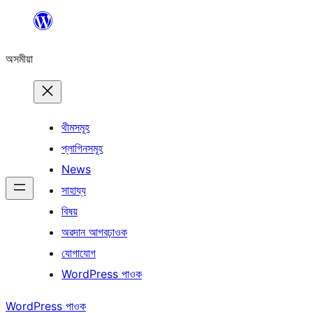
এয়া
এৰি
অসমীয়া
বিষয়বস্তুলৈ
যাওক
থীমসমূহ
প্লাগিনসমূহ
News
সাহায্য
বিষয়
অৱদান আগবঢ়াওক
যোগাযোগ
WordPress পাওক
WordPress পাওক