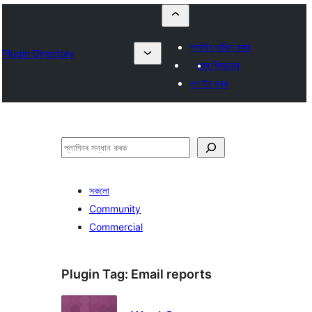
প্লাগিন দাখিল কৰক
Plugin Directory
মোৰ প্ৰিয়বোৰ
লগ ইন কৰক
সন্ধান
কৰক
সকলো
Community
Commercial
Plugin Tag:
Email reports