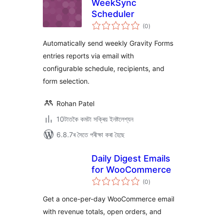
WeekSync
Scheduler
টা
(0
)
মুঠ
ৰে’টিং
Automatically send weekly Gravity Forms
entries reports via email with
configurable schedule, recipients, and
form selection.
Rohan Patel
10টাতকৈ কমটা সক্ৰিয় ইনষ্টলেশ্যন
6.8.7ৰ সৈতে পৰীক্ষা কৰা হৈছে
Daily Digest Emails
for WooCommerce
টা
(0
)
মুঠ
ৰে’টিং
Get a once-per-day WooCommerce email
with revenue totals, open orders, and