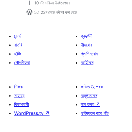
10+টা সক্ৰিয় ইনষ্টলেশ্যন
5.1.23ৰ সৈতে পৰীক্ষা কৰা হৈছে
সন্দৰ্ভ
প্ৰদৰ্শনী
বাতৰি
থীমবোৰ
হ’ষ্টিং
প্লাগিনবোৰ
গোপনীয়তা
আৰ্হিবোৰ
শিকক
জড়িত হৈ পৰক
সাহায্য
অনুষ্ঠানবোৰ
বিকাশকাৰী
দান কৰক
↗
WordPress.tv
↗
ভৱিষ্যতৰ বাবে পাঁচ