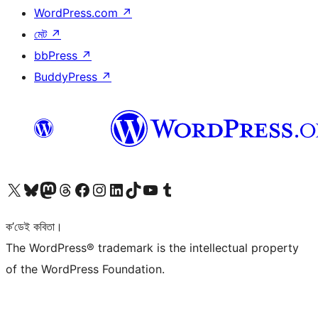
WordPress.com
↗
মেট
↗
bbPress
↗
BuddyPress
↗
আমাৰ X (আগৰ Twitter) একাউণ্টলৈ যাওক
আমাৰ Bluesky একাউণ্টলৈ যাওক
আমাৰ Mastodon একাউণ্টলৈ যাওক
আমাৰ Threads একাউণ্টলৈ যাওক
আমাৰ Facebook পৃষ্ঠালৈ যাওক
আমাৰ Instagram একাউণ্টলৈ যাওক
আমাৰ LinkedIn একাউণ্টলৈ যাওক
আমাৰ TikTok একাউণ্টলৈ যাওক
আমাৰ YouTube চেনেললৈ যাওক
আমাৰ Tumblr একাউণ্টলৈ যাওক
ক’ডেই কবিতা।
The WordPress® trademark is the intellectual property
of the WordPress Foundation.