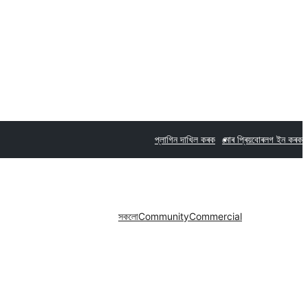
প্লাগিন দাখিল কৰক
মোৰ প্ৰিয়বোৰ
লগ ইন কৰক
সকলো
Community
Commercial