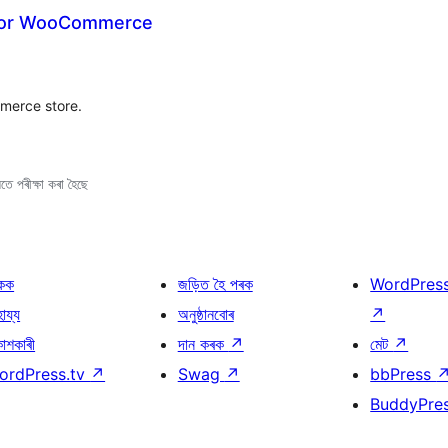
for WooCommerce
merce store.
ে পৰীক্ষা কৰা হৈছে
কক
জড়িত হৈ পৰক
WordPres
হায্য
অনুষ্ঠানবোৰ
↗
কাশকাৰী
দান কৰক
↗
মেট
↗
ordPress.tv
↗
Swag
↗
bbPress
BuddyPre