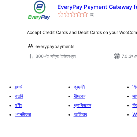
EveryPay Payment Gateway 
টা
(0
)
মুঠ
ৰে’টিং
Accept Credit Cards and Debit Cards on your WooCom
everypaypayments
300+টা সক্ৰিয় ইনষ্টলেশ্যন
7.0.3ৰ সৈত
সন্দৰ্ভ
প্ৰদৰ্শনী
শি
বাতৰি
থীমবোৰ
সা
হ’ষ্টিং
প্লাগিনবোৰ
বি
গোপনীয়তা
আৰ্হিবোৰ
W