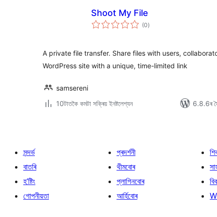
Shoot My File
টা
(0
)
মুঠ
ৰে’টিং
A private file transfer. Share files with users, collaborat
WordPress site with a unique, time-limited link
samsereni
10টাতকৈ কমটা সক্ৰিয় ইনষ্টলেশ্যন
6.8.6ৰ সৈ
সন্দৰ্ভ
প্ৰদৰ্শনী
শি
বাতৰি
থীমবোৰ
সা
হ’ষ্টিং
প্লাগিনবোৰ
বি
গোপনীয়তা
আৰ্হিবোৰ
W