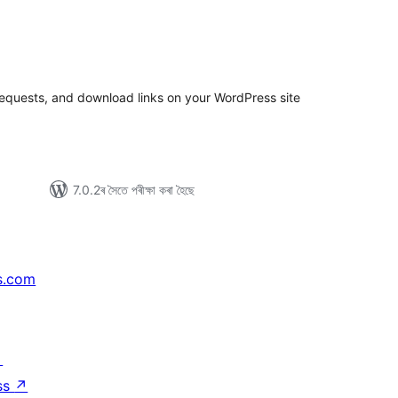
টিং
requests, and download links on your WordPress site
7.0.2ৰ সৈতে পৰীক্ষা কৰা হৈছে
s.com
↗
ss
↗