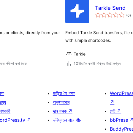
Tarkle Send
টা
(0
)
মুঠ
ৰে’
ors or clients, directly from your
Embed Tarkle Send transfers, file 
with simple shortcodes.
Tarkle
তে পৰীক্ষা কৰা হৈছে
10টাতকৈ কমটা সক্ৰিয় ইনষ্টলেশ্যন
কক
জড়িত হৈ পৰক
WordPres
হায্য
অনুষ্ঠানবোৰ
↗
কাশকাৰী
দান কৰক
↗
মেট
↗
ordPress.tv
↗
ভৱিষ্যতৰ বাবে পাঁচ
bbPress
BuddyPre