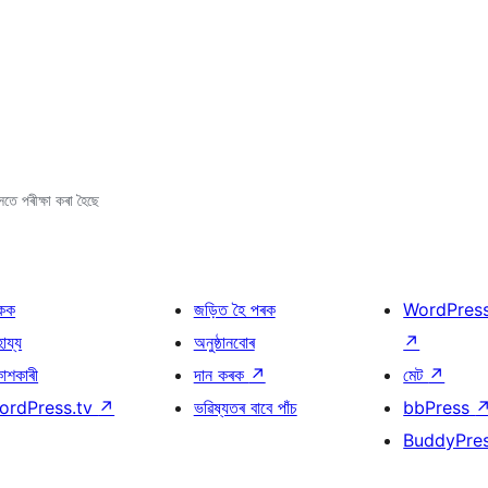
s
তে পৰীক্ষা কৰা হৈছে
কক
জড়িত হৈ পৰক
WordPres
হায্য
অনুষ্ঠানবোৰ
↗
কাশকাৰী
দান কৰক
↗
মেট
↗
ordPress.tv
↗
ভৱিষ্যতৰ বাবে পাঁচ
bbPress
BuddyPre