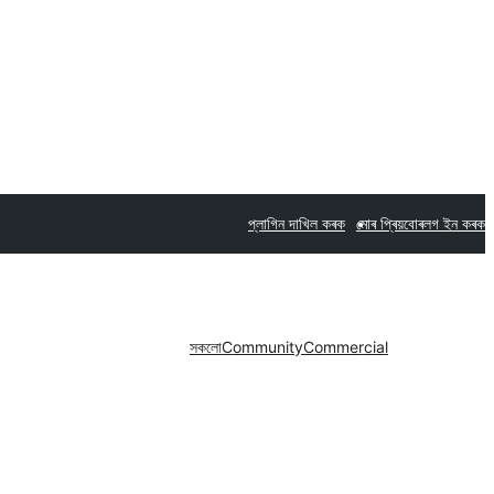
প্লাগিন দাখিল কৰক
মোৰ প্ৰিয়বোৰ
লগ ইন কৰক
সকলো
Community
Commercial