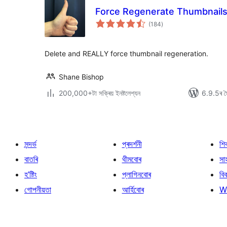
Force Regenerate Thumbnail
টা
(184
)
মুঠ
ৰে’টিং
Delete and REALLY force thumbnail regeneration.
Shane Bishop
200,000+টা সক্ৰিয় ইনষ্টলেশ্যন
6.9.5ৰ সৈ
সন্দৰ্ভ
প্ৰদৰ্শনী
শি
বাতৰি
থীমবোৰ
সা
হ’ষ্টিং
প্লাগিনবোৰ
বি
গোপনীয়তা
আৰ্হিবোৰ
W