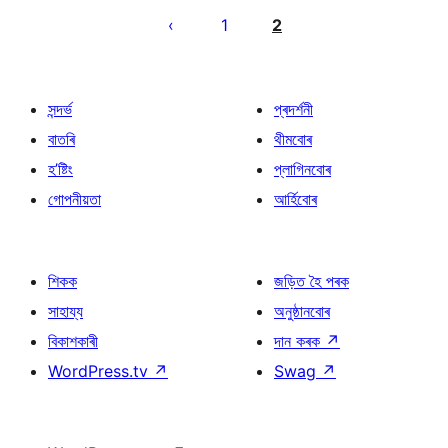
পৃষ্ঠাকৰণ
1
2
সন্দৰ্ভ
প্ৰদৰ্শনী
বাতৰি
থীমবোৰ
হ’ষ্টিং
প্লাগিনবোৰ
গোপনীয়তা
আৰ্হিবোৰ
শিকক
জড়িত হৈ পৰক
সাহায্য
অনুষ্ঠানবোৰ
বিকাশকাৰী
দান কৰক
↗
WordPress.tv
↗
Swag
↗