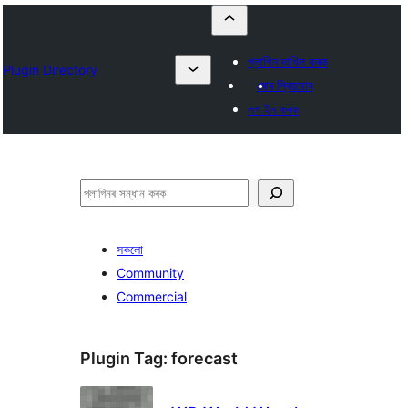
প্লাগিন দাখিল কৰক
Plugin Directory
মোৰ প্ৰিয়বোৰ
লগ ইন কৰক
সন্ধান
কৰক
সকলো
Community
Commercial
Plugin Tag:
forecast