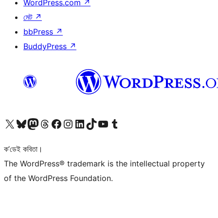
WordPress.com
↗
মেট
↗
bbPress
↗
BuddyPress
↗
আমাৰ X (আগৰ Twitter) একাউণ্টলৈ যাওক
আমাৰ Bluesky একাউণ্টলৈ যাওক
আমাৰ Mastodon একাউণ্টলৈ যাওক
আমাৰ Threads একাউণ্টলৈ যাওক
আমাৰ Facebook পৃষ্ঠালৈ যাওক
আমাৰ Instagram একাউণ্টলৈ যাওক
আমাৰ LinkedIn একাউণ্টলৈ যাওক
আমাৰ TikTok একাউণ্টলৈ যাওক
আমাৰ YouTube চেনেললৈ যাওক
আমাৰ Tumblr একাউণ্টলৈ যাওক
ক’ডেই কবিতা।
The WordPress® trademark is the intellectual property
of the WordPress Foundation.