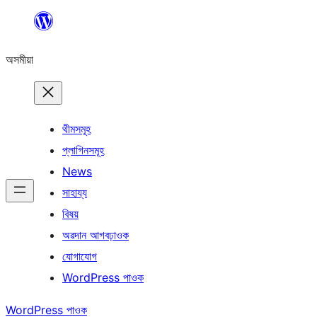
এয়া
এৰি
অসমীয়া
বিষয়বস্তুলৈ
যাওক
থীমসমূহ
প্লাগিনসমূহ
News
সাহায্য
বিষয়
অৱদান আগবঢ়াওক
যোগাযোগ
WordPress পাওক
WordPress পাওক