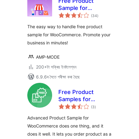
Free Product
Sample for
টা
WooCommerce
(34
)
মুঠ
ৰে’টিং
The easy way to handle free product
sample for WooCommerce. Promote your
business in minutes!
AMP-MODE
200+টা সক্ৰিয় ইনষ্টলেশ্যন
6.9.6ৰ সৈতে পৰীক্ষা কৰা হৈছে
Free Product
Samples for
টা
WooCommerce –
(3
)
মুঠ
ৰে’টিং
Try Before You Buy,
Advanced Product Sample for
Request Samples
WooCommerce does one thing, and it
by Mail
does it well. It lets you order product as a