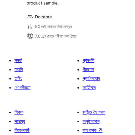
product sample.
Dotstore
90+টা সক্ৰিয় ইনষ্টলেশ্যন
7.0.3ৰ সৈতে পৰীক্ষা কৰা হৈছে
সন্দৰ্ভ
প্ৰদৰ্শনী
বাতৰি
থীমবোৰ
হ’ষ্টিং
প্লাগিনবোৰ
গোপনীয়তা
আৰ্হিবোৰ
শিকক
জড়িত হৈ পৰক
সাহায্য
অনুষ্ঠানবোৰ
বিকাশকাৰী
দান কৰক
↗