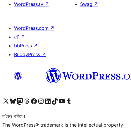
WordPress.tv
↗
Swag
↗
WordPress.com
↗
মেট
↗
bbPress
↗
BuddyPress
↗
আমাৰ X (আগৰ Twitter) একাউণ্টলৈ যাওক
আমাৰ Bluesky একাউণ্টলৈ যাওক
আমাৰ Mastodon একাউণ্টলৈ যাওক
আমাৰ Threads একাউণ্টলৈ যাওক
আমাৰ Facebook পৃষ্ঠালৈ যাওক
আমাৰ Instagram একাউণ্টলৈ যাওক
আমাৰ LinkedIn একাউণ্টলৈ যাওক
আমাৰ TikTok একাউণ্টলৈ যাওক
আমাৰ YouTube চেনেললৈ যাওক
আমাৰ Tumblr একাউণ্টলৈ যাওক
ক’ডেই কবিতা।
The WordPress® trademark is the intellectual property