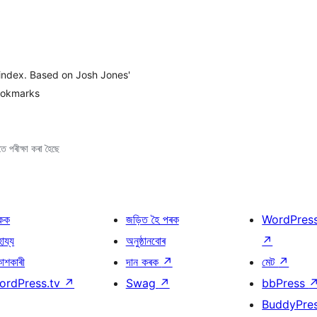
index. Based on Josh Jones'
ookmarks
ে পৰীক্ষা কৰা হৈছে
কক
জড়িত হৈ পৰক
WordPres
হায্য
অনুষ্ঠানবোৰ
↗
কাশকাৰী
দান কৰক
↗
মেট
↗
ordPress.tv
↗
Swag
↗
bbPress
BuddyPre