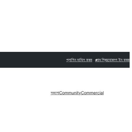
প্লাগিন দাখিল কৰক
মোৰ প্ৰিয়বোৰ
লগ ইন কৰক
সকলো
Community
Commercial