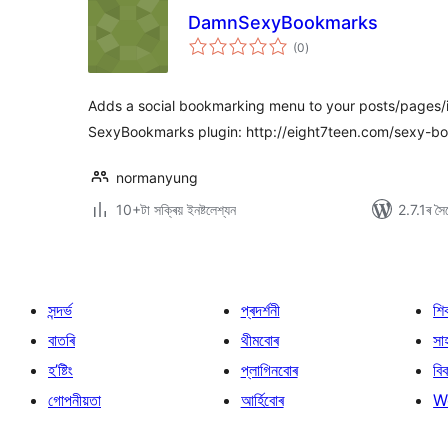
DamnSexyBookmarks
টা
(0
)
মুঠ
ৰে’টিং
Adds a social bookmarking menu to your posts/pages/
SexyBookmarks plugin: http://eight7teen.com/sexy-b
normanyung
10+টা সক্ৰিয় ইনষ্টলেশ্যন
2.7.1ৰ সৈত
সন্দৰ্ভ
প্ৰদৰ্শনী
শি
বাতৰি
থীমবোৰ
সা
হ’ষ্টিং
প্লাগিনবোৰ
বি
গোপনীয়তা
আৰ্হিবোৰ
W