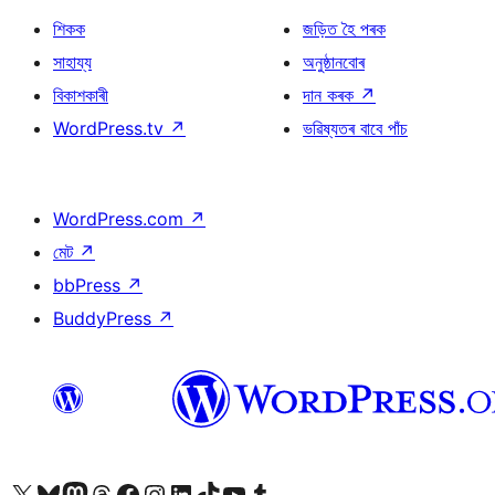
শিকক
জড়িত হৈ পৰক
সাহায্য
অনুষ্ঠানবোৰ
বিকাশকাৰী
দান কৰক
↗
WordPress.tv
↗
ভৱিষ্যতৰ বাবে পাঁচ
WordPress.com
↗
মেট
↗
bbPress
↗
BuddyPress
↗
আমাৰ X (আগৰ Twitter) একাউণ্টলৈ যাওক
আমাৰ Bluesky একাউণ্টলৈ যাওক
আমাৰ Mastodon একাউণ্টলৈ যাওক
আমাৰ Threads একাউণ্টলৈ যাওক
আমাৰ Facebook পৃষ্ঠালৈ যাওক
আমাৰ Instagram একাউণ্টলৈ যাওক
আমাৰ LinkedIn একাউণ্টলৈ যাওক
আমাৰ TikTok একাউণ্টলৈ যাওক
আমাৰ YouTube চেনেললৈ যাওক
আমাৰ Tumblr একাউণ্টলৈ যাওক