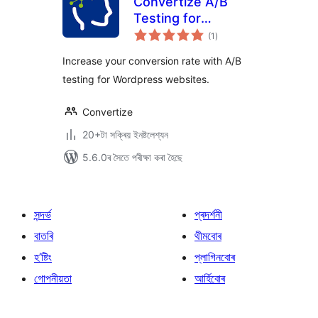
Convertize A/B
Testing for
টা
WordPress
(1
)
মুঠ
ৰে’টিং
Increase your conversion rate with A/B
testing for Wordpress websites.
Convertize
20+টা সক্ৰিয় ইনষ্টলেশ্যন
5.6.0ৰ সৈতে পৰীক্ষা কৰা হৈছে
সন্দৰ্ভ
প্ৰদৰ্শনী
বাতৰি
থীমবোৰ
হ’ষ্টিং
প্লাগিনবোৰ
গোপনীয়তা
আৰ্হিবোৰ