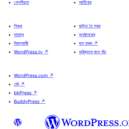
গোপনীয়তা
আৰ্হিবোৰ
শিকক
জড়িত হৈ পৰক
সাহায্য
অনুষ্ঠানবোৰ
বিকাশকাৰী
দান কৰক
↗
WordPress.tv
↗
ভৱিষ্যতৰ বাবে পাঁচ
WordPress.com
↗
মেট
↗
bbPress
↗
BuddyPress
↗