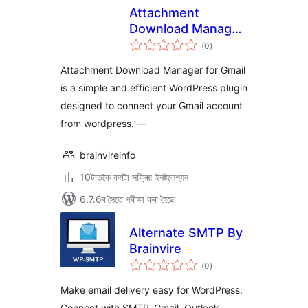
Attachment
Download Manager
টা
for Gmail
(0
)
মুঠ
ৰে’টিং
Attachment Download Manager for Gmail
is a simple and efficient WordPress plugin
designed to connect your Gmail account
from wordpress. —
brainvireinfo
10টাতকৈ কমটা সক্ৰিয় ইনষ্টলেশ্যন
6.7.6ৰ সৈতে পৰীক্ষা কৰা হৈছে
Alternate SMTP By
Brainvire
টা
(0
)
মুঠ
ৰে’টিং
Make email delivery easy for WordPress.
Connect with SMTP, Gmail, Outlook,