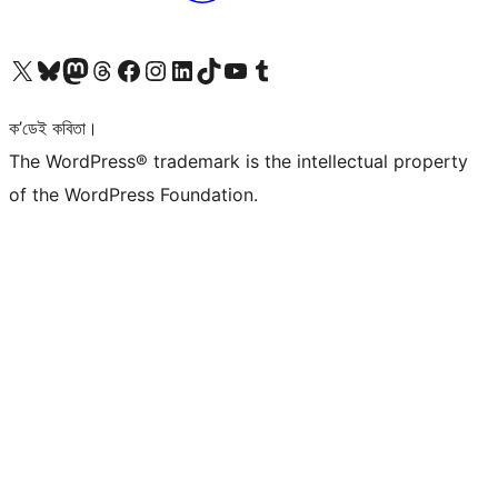
আমাৰ X (আগৰ Twitter) একাউণ্টলৈ যাওক
আমাৰ Bluesky একাউণ্টলৈ যাওক
আমাৰ Mastodon একাউণ্টলৈ যাওক
আমাৰ Threads একাউণ্টলৈ যাওক
আমাৰ Facebook পৃষ্ঠালৈ যাওক
আমাৰ Instagram একাউণ্টলৈ যাওক
আমাৰ LinkedIn একাউণ্টলৈ যাওক
আমাৰ TikTok একাউণ্টলৈ যাওক
আমাৰ YouTube চেনেললৈ যাওক
আমাৰ Tumblr একাউণ্টলৈ যাওক
ক’ডেই কবিতা।
The WordPress® trademark is the intellectual property
of the WordPress Foundation.