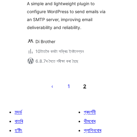
A simple and lightweight plugin to
configure WordPress to send emails via
an SMTP server, improving email
deliverability and reliability.
Di Brother
10টাতকৈ কমটা সক্ৰিয় ইনষ্টলেশ্যন
6.8.7ৰ সৈতে পৰীক্ষা কৰা হৈছে
প’ষ্টবোৰৰ
পৃষ্ঠাকৰণ
1
2
সন্দৰ্ভ
প্ৰদৰ্শনী
বাতৰি
থীমবোৰ
হ’ষ্টিং
প্লাগিনবোৰ