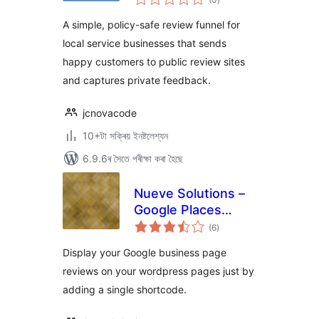
মুঠ
ৰে’টিং
A simple, policy-safe review funnel for
local service businesses that sends
happy customers to public review sites
and captures private feedback.
jcnovacode
10+টা সক্ৰিয় ইনষ্টলেশ্যন
6.9.6ৰ সৈতে পৰীক্ষা কৰা হৈছে
Nueve Solutions –
Google Places
টা
Reviews
(6
)
মুঠ
ৰে’টিং
Display your Google business page
reviews on your wordpress pages just by
adding a single shortcode.