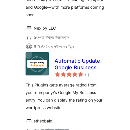
and Google—with more platforms coming
soon.
Nexiby LLC
50+টা সক্ৰিয় ইনষ্টলেশ্যন
6.9.6ৰ সৈতে পৰীক্ষা কৰা হৈছে
Automatic Update
Google Business
টা
Profile Reviews
(1
)
মুঠ
ৰে’টিং
This Plugins gets average rating from
your company\'s Google My Business
entry. You can display the rating on your
wordpress website.
stheobald