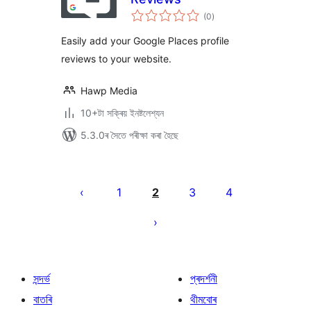
টা
(0
)
মুঠ
ৰে’টিং
Easily add your Google Places profile
reviews to your website.
Hawp Media
10+টা সক্ৰিয় ইনষ্টলেশ্যন
5.3.0ৰ সৈতে পৰীক্ষা কৰা হৈছে
প’ষ্টবোৰৰ
পৃষ্ঠাকৰণ
1
2
3
4
সন্দৰ্ভ
প্ৰদৰ্শনী
বাতৰি
থীমবোৰ