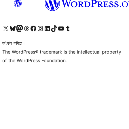
আমাৰ X (আগৰ Twitter) একাউণ্টলৈ যাওক
আমাৰ Bluesky একাউণ্টলৈ যাওক
আমাৰ Mastodon একাউণ্টলৈ যাওক
আমাৰ Threads একাউণ্টলৈ যাওক
আমাৰ Facebook পৃষ্ঠালৈ যাওক
আমাৰ Instagram একাউণ্টলৈ যাওক
আমাৰ LinkedIn একাউণ্টলৈ যাওক
আমাৰ TikTok একাউণ্টলৈ যাওক
আমাৰ YouTube চেনেললৈ যাওক
আমাৰ Tumblr একাউণ্টলৈ যাওক
ক’ডেই কবিতা।
The WordPress® trademark is the intellectual property
of the WordPress Foundation.