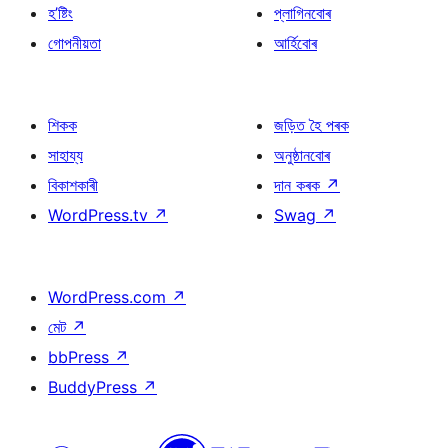
হ’ষ্টিং
প্লাগিনবোৰ
গোপনীয়তা
আৰ্হিবোৰ
শিকক
জড়িত হৈ পৰক
সাহায্য
অনুষ্ঠানবোৰ
বিকাশকাৰী
দান কৰক
↗
WordPress.tv
↗
Swag
↗
WordPress.com
↗
মেট
↗
bbPress
↗
BuddyPress
↗