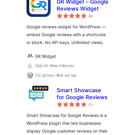
GR Widget – Google
Reviews Widget
টা
(6
)
মুঠ
ৰে’টিং
Google reviews widget for WordPress —
embed Google reviews with a shortcode
or block. No API keys. Unlimited views.
GR Widget
100+টা সক্ৰিয় ইনষ্টলেশ্যন
7.0.3ৰ সৈতে পৰীক্ষা কৰা হৈছে
Smart Showcase
for Google Reviews
টা
(1
)
মুঠ
ৰে’টিং
Smart Showcase for Google Reviews is a
WordPress plugin that lets businesses
display Google customer reviews on their