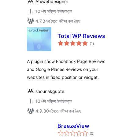
Atxwebdesigner
10+টা সক্ৰিয় ইনষ্টলেশ্যন
4.7.34ৰ সৈতে পৰীক্ষা কৰা হৈছে
Total WP Reviews
টা
(1
)
মুঠ
ৰে’টিং
A plugin show Facebook Page Reviews
and Google Places Reviews on your
websites in fixed position or widget.
shounakgupte
10+টা সক্ৰিয় ইনষ্টলেশ্যন
4.9.30ৰ সৈতে পৰীক্ষা কৰা হৈছে
BreezeView
টা
(0
)
মুঠ