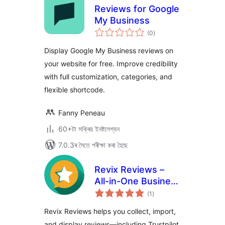
Reviews for Google
My Business
টা
(0
)
মুঠ
ৰে’টিং
Display Google My Business reviews on
your website for free. Improve credibility
with full customization, categories, and
flexible shortcode.
Fanny Peneau
60+টা সক্ৰিয় ইনষ্টলেশ্যন
7.0.3ৰ সৈতে পৰীক্ষা কৰা হৈছে
Revix Reviews –
All-in-One Business
টা
Review Manager
(1
)
মুঠ
ৰে’টিং
Revix Reviews helps you collect, import,
and display reviews—including Trustpilot