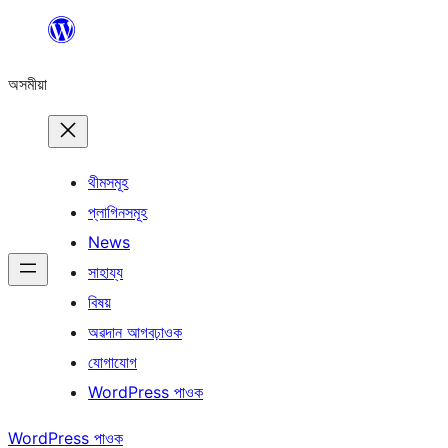
এয়া
এৰি
অসমীয়া
বিষয়বস্তুলৈ
যাওক
থীমসমূহ
প্লাগিনসমূহ
News
সাহায্য
বিষয়
অৱদান আগবঢ়াওক
যোগাযোগ
WordPress পাওক
WordPress পাওক