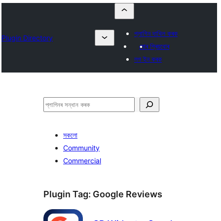
প্লাগিন দাখিল কৰক
Plugin Directory
মোৰ প্ৰিয়বোৰ
লগ ইন কৰক
সন্ধান
কৰক
সকলো
Community
Commercial
Plugin Tag:
Google Reviews