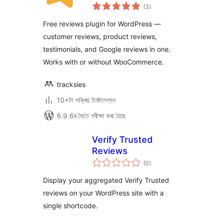
টা
Google Reviews
(3
)
মুঠ
ৰে’টিং
Free reviews plugin for WordPress —
customer reviews, product reviews,
testimonials, and Google reviews in one.
Works with or without WooCommerce.
tracksies
10+টা সক্ৰিয় ইনষ্টলেশ্যন
6.9.6ৰ সৈতে পৰীক্ষা কৰা হৈছে
Verify Trusted
Reviews
টা
(0
)
মুঠ
ৰে’টিং
Display your aggregated Verify Trusted
reviews on your WordPress site with a
single shortcode.