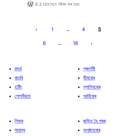
6.2.10ৰ সৈতে পৰীক্ষা কৰা হৈছে
প’ষ্টবোৰৰ
পৃষ্ঠাকৰণ
1
4
5
…
6
18
…
সন্দৰ্ভ
প্ৰদৰ্শনী
বাতৰি
থীমবোৰ
হ’ষ্টিং
প্লাগিনবোৰ
গোপনীয়তা
আৰ্হিবোৰ
শিকক
জড়িত হৈ পৰক
সাহায্য
অনুষ্ঠানবোৰ