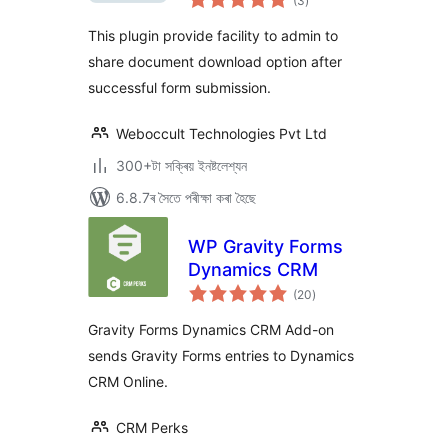
(3
)
মুঠ
ৰে’টিং
Submission
This plugin provide facility to admin to
share document download option after
successful form submission.
Weboccult Technologies Pvt Ltd
300+টা সক্ৰিয় ইনষ্টলেশ্যন
6.8.7ৰ সৈতে পৰীক্ষা কৰা হৈছে
WP Gravity Forms
Dynamics CRM
টা
(20
)
মুঠ
ৰে’টিং
Gravity Forms Dynamics CRM Add-on
sends Gravity Forms entries to Dynamics
CRM Online.
CRM Perks