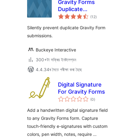
Gravity Forms
Duplicate
টা
Prevention
(12
)
মুঠ
ৰে’টিং
Silently prevent duplicate Gravity Form
submissions.
Buckeye Interactive
300+টা সক্ৰিয় ইনষ্টলেশ্যন
4.4.34ৰ সৈতে পৰীক্ষা কৰা হৈছে
Digital Signature
For Gravity Forms
টা
(0
)
মুঠ
ৰে’টিং
Add a handwritten digital signature field
to any Gravity Forms form. Capture
touch-friendly e-signatures with custom
colors, pen width, notes, require …