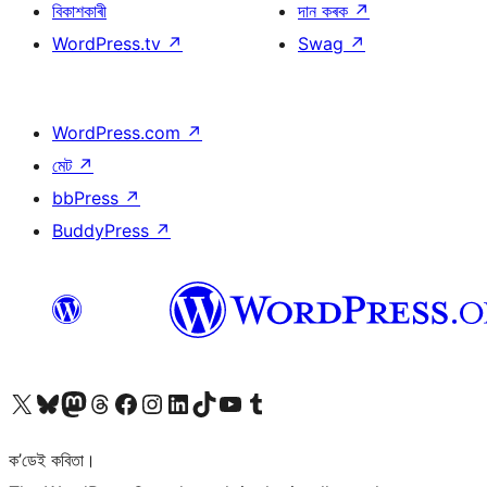
বিকাশকাৰী
দান কৰক
↗
WordPress.tv
↗
Swag
↗
WordPress.com
↗
মেট
↗
bbPress
↗
BuddyPress
↗
আমাৰ X (আগৰ Twitter) একাউণ্টলৈ যাওক
আমাৰ Bluesky একাউণ্টলৈ যাওক
আমাৰ Mastodon একাউণ্টলৈ যাওক
আমাৰ Threads একাউণ্টলৈ যাওক
আমাৰ Facebook পৃষ্ঠালৈ যাওক
আমাৰ Instagram একাউণ্টলৈ যাওক
আমাৰ LinkedIn একাউণ্টলৈ যাওক
আমাৰ TikTok একাউণ্টলৈ যাওক
আমাৰ YouTube চেনেললৈ যাওক
আমাৰ Tumblr একাউণ্টলৈ যাওক
ক’ডেই কবিতা।