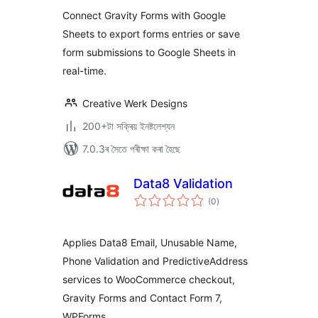
ৰে’টিং
Forms to Google
Connect Gravity Forms with Google
Sheets
Sheets to export forms entries or save
form submissions to Google Sheets in
real-time.
Creative Werk Designs
200+টা সক্ৰিয় ইনষ্টলেশ্যন
7.0.3ৰ সৈতে পৰীক্ষা কৰা হৈছে
Data8 Validation
টা
(0
)
মুঠ
ৰে’টিং
Applies Data8 Email, Unusable Name,
Phone Validation and PredictiveAddress
services to WooCommerce checkout,
Gravity Forms and Contact Form 7,
WPForms …