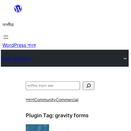
এয়া
এৰি
অসমীয়া
বিষয়বস্তুলৈ
যাওক
WordPress পাওক
Plugin Directory
সন্ধান
কৰক
সকলো
Community
Commercial
Plugin Tag:
gravity forms