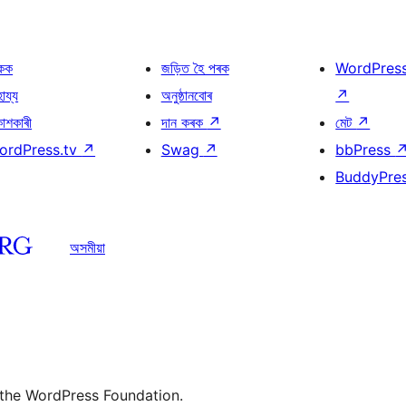
কক
জড়িত হৈ পৰক
WordPres
হায্য
অনুষ্ঠানবোৰ
↗
কাশকাৰী
দান কৰক
↗
মেট
↗
ordPress.tv
↗
Swag
↗
bbPress
BuddyPre
অসমীয়া
 the WordPress Foundation.