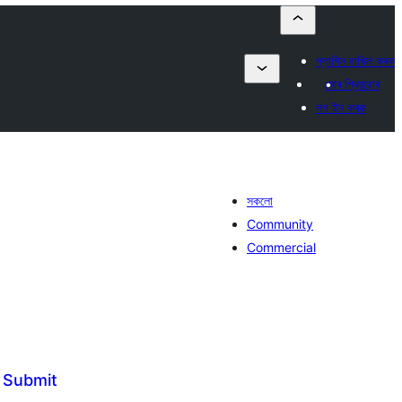
প্লাগিন দাখিল কৰক
মোৰ প্ৰিয়বোৰ
লগ ইন কৰক
সকলো
Community
Commercial
 Submit