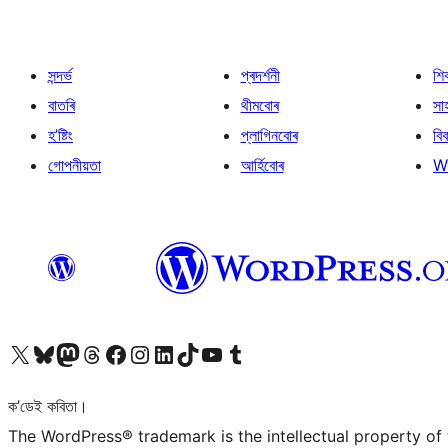
সন্দৰ্ভ
প্ৰদৰ্শনী
শি
বাতৰি
থীমবোৰ
সা
হ’ষ্টিং
প্লাগিনবোৰ
বি
গোপনীয়তা
আৰ্হিবোৰ
W
আমাৰ X (আগৰ Twitter) একাউণ্টলৈ যাওক
আমাৰ Bluesky একাউণ্টলৈ যাওক
আমাৰ Mastodon একাউণ্টলৈ যাওক
আমাৰ Threads একাউণ্টলৈ যাওক
আমাৰ Facebook পৃষ্ঠালৈ যাওক
আমাৰ Instagram একাউণ্টলৈ যাওক
আমাৰ LinkedIn একাউণ্টলৈ যাওক
আমাৰ TikTok একাউণ্টলৈ যাওক
আমাৰ YouTube চেনেললৈ যাওক
আমাৰ Tumblr একাউণ্টলৈ যাওক
ক’ডেই কবিতা।
The WordPress® trademark is the intellectual property of