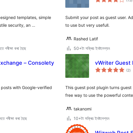
(15
)
ম
ৰ
designed templates, simple
Submit your post as guest user. A
ile security, an …
to use but very usefull.
Rashed Latif
ে পৰীক্ষা কৰা হৈছে
50+টা সক্ৰিয় ইনষ্টলেশ্যন
Exchange – Consolety
vWriter Guest
টা
(2
)
মুঠ
ৰে’
 posts with Google-verified
This guest post plugin turns guest
.
free way to use the powerful conte
takanomi
তে পৰীক্ষা কৰা হৈছে
10+টা সক্ৰিয় ইনষ্টলেশ্যন
Wizweb Post 