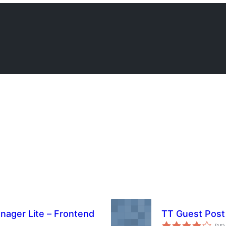
nager Lite – Frontend
TT Guest Post
টা