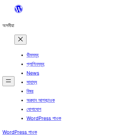
এয়া
এৰি
অসমীয়া
বিষয়বস্তুলৈ
যাওক
থীমসমূহ
প্লাগিনসমূহ
News
সাহায্য
বিষয়
অৱদান আগবঢ়াওক
যোগাযোগ
WordPress পাওক
WordPress পাওক