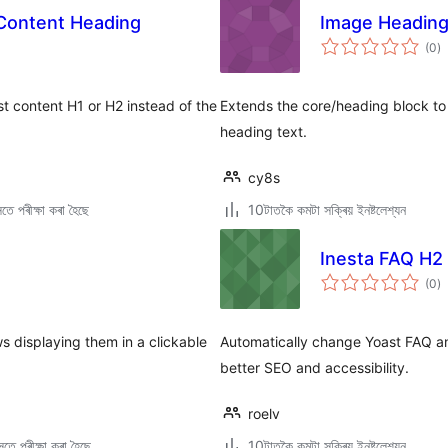
t Content Heading
Image Headin
টা
(0
)
মুঠ
ৰে’
st content H1 or H2 instead of the
Extends the core/heading block to 
heading text.
cy8s
তে পৰীক্ষা কৰা হৈছে
10টাতকৈ কমটা সক্ৰিয় ইনষ্টলেশ্যন
Inesta FAQ H2
টা
(0
)
মুঠ
ৰে’
s displaying them in a clickable
Automatically change Yoast FAQ an
better SEO and accessibility.
roelv
তে পৰীক্ষা কৰা হৈছে
10টাতকৈ কমটা সক্ৰিয় ইনষ্টলেশ্যন