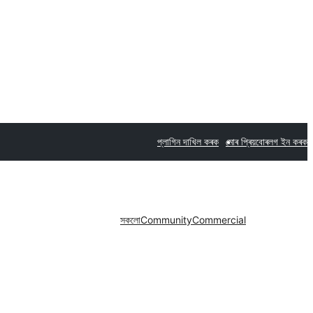
প্লাগিন দাখিল কৰক
মোৰ প্ৰিয়বোৰ
লগ ইন কৰক
সকলো
Community
Commercial