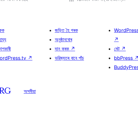
কক
জড়িত হৈ পৰক
WordPres
হায্য
অনুষ্ঠানবোৰ
↗
কাশকাৰী
দান কৰক
↗
মেট
↗
ordPress.tv
↗
ভৱিষ্যতৰ বাবে পাঁচ
bbPress
BuddyPre
অসমীয়া