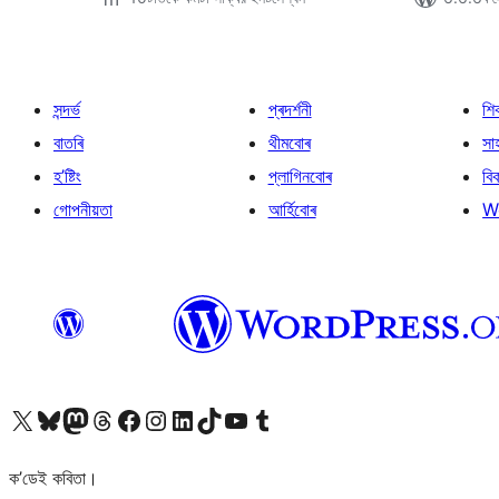
সন্দৰ্ভ
প্ৰদৰ্শনী
শি
বাতৰি
থীমবোৰ
সা
হ’ষ্টিং
প্লাগিনবোৰ
বি
গোপনীয়তা
আৰ্হিবোৰ
W
আমাৰ X (আগৰ Twitter) একাউণ্টলৈ যাওক
আমাৰ Bluesky একাউণ্টলৈ যাওক
আমাৰ Mastodon একাউণ্টলৈ যাওক
আমাৰ Threads একাউণ্টলৈ যাওক
আমাৰ Facebook পৃষ্ঠালৈ যাওক
আমাৰ Instagram একাউণ্টলৈ যাওক
আমাৰ LinkedIn একাউণ্টলৈ যাওক
আমাৰ TikTok একাউণ্টলৈ যাওক
আমাৰ YouTube চেনেললৈ যাওক
আমাৰ Tumblr একাউণ্টলৈ যাওক
ক’ডেই কবিতা।