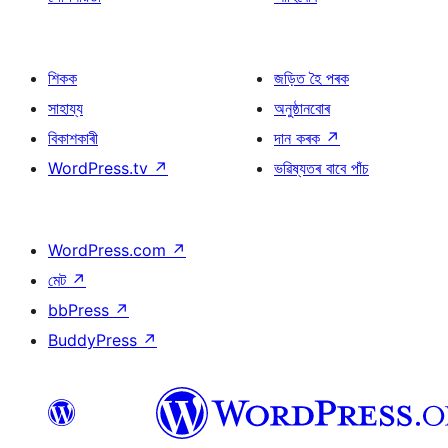
শিকক
জড়িত হৈ পৰক
সাহায্য
অনুষ্ঠানবোৰ
বিকাশকাৰী
দান কৰক
↗
WordPress.tv
↗
ভৱিষ্যতৰ বাবে পাঁচ
WordPress.com
↗
মেট
↗
bbPress
↗
BuddyPress
↗