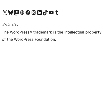
আমাৰ X (আগৰ Twitter) একাউণ্টলৈ যাওক
আমাৰ Bluesky একাউণ্টলৈ যাওক
আমাৰ Mastodon একাউণ্টলৈ যাওক
আমাৰ Threads একাউণ্টলৈ যাওক
আমাৰ Facebook পৃষ্ঠালৈ যাওক
আমাৰ Instagram একাউণ্টলৈ যাওক
আমাৰ LinkedIn একাউণ্টলৈ যাওক
আমাৰ TikTok একাউণ্টলৈ যাওক
আমাৰ YouTube চেনেললৈ যাওক
আমাৰ Tumblr একাউণ্টলৈ যাওক
ক’ডেই কবিতা।
The WordPress® trademark is the intellectual property
of the WordPress Foundation.