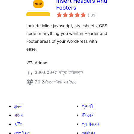
Insert Headers And
Footers
টা
(133
)
মুঠ
ৰে’টিং
Include inline javascript, stylesheets, CSS
code or anything you want in Header and
Footer areas of your WordPress with
ease.
Adnan
300,000+টা সক্ৰিয় ইনষ্টলেশ্যন
7.0.2ৰ সৈতে পৰীক্ষা কৰা হৈছে
সন্দৰ্ভ
প্ৰদৰ্শনী
বাতৰি
থীমবোৰ
হ’ষ্টিং
প্লাগিনবোৰ
গোপনীয়তা
আৰ্হিবোৰ