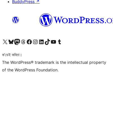
BuddyPress
↗
আমাৰ X (আগৰ Twitter) একাউণ্টলৈ যাওক
আমাৰ Bluesky একাউণ্টলৈ যাওক
আমাৰ Mastodon একাউণ্টলৈ যাওক
আমাৰ Threads একাউণ্টলৈ যাওক
আমাৰ Facebook পৃষ্ঠালৈ যাওক
আমাৰ Instagram একাউণ্টলৈ যাওক
আমাৰ LinkedIn একাউণ্টলৈ যাওক
আমাৰ TikTok একাউণ্টলৈ যাওক
আমাৰ YouTube চেনেললৈ যাওক
আমাৰ Tumblr একাউণ্টলৈ যাওক
ক’ডেই কবিতা।
The WordPress® trademark is the intellectual property
of the WordPress Foundation.