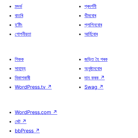
সন্দৰ্ভ
প্ৰদৰ্শনী
বাতৰি
থীমবোৰ
হ’ষ্টিং
প্লাগিনবোৰ
গোপনীয়তা
আৰ্হিবোৰ
শিকক
জড়িত হৈ পৰক
সাহায্য
অনুষ্ঠানবোৰ
বিকাশকাৰী
দান কৰক
↗
WordPress.tv
↗
Swag
↗
WordPress.com
↗
মেট
↗
bbPress
↗