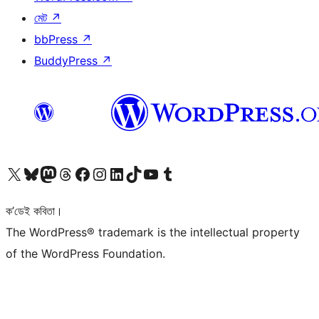
মেট
↗
bbPress
↗
BuddyPress
↗
আমাৰ X (আগৰ Twitter) একাউণ্টলৈ যাওক
আমাৰ Bluesky একাউণ্টলৈ যাওক
আমাৰ Mastodon একাউণ্টলৈ যাওক
আমাৰ Threads একাউণ্টলৈ যাওক
আমাৰ Facebook পৃষ্ঠালৈ যাওক
আমাৰ Instagram একাউণ্টলৈ যাওক
আমাৰ LinkedIn একাউণ্টলৈ যাওক
আমাৰ TikTok একাউণ্টলৈ যাওক
আমাৰ YouTube চেনেললৈ যাওক
আমাৰ Tumblr একাউণ্টলৈ যাওক
ক’ডেই কবিতা।
The WordPress® trademark is the intellectual property
of the WordPress Foundation.