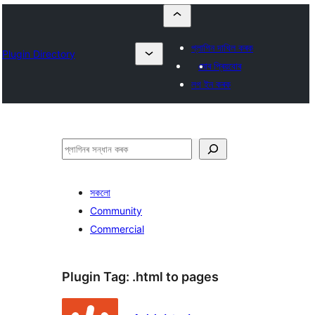
প্লাগিন দাখিল কৰক
Plugin Directory
মোৰ প্ৰিয়বোৰ
লগ ইন কৰক
সন্ধান
কৰক
সকলো
Community
Commercial
Plugin Tag:
.html to pages