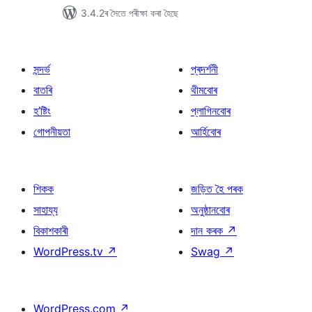
3.4.2ৰ সৈতে পৰীক্ষা কৰা হৈছে
সন্দৰ্ভ
প্ৰদৰ্শনী
বাতৰি
থীমবোৰ
হ’ষ্টিং
প্লাগিনবোৰ
গোপনীয়তা
আৰ্হিবোৰ
শিকক
জড়িত হৈ পৰক
সাহায্য
অনুষ্ঠানবোৰ
বিকাশকাৰী
দান কৰক
↗
WordPress.tv
↗
Swag
↗
WordPress.com
↗