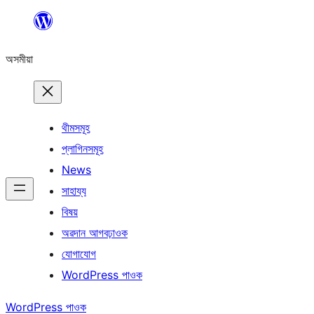
এয়া
এৰি
অসমীয়া
বিষয়বস্তুলৈ
যাওক
থীমসমূহ
প্লাগিনসমূহ
News
সাহায্য
বিষয়
অৱদান আগবঢ়াওক
যোগাযোগ
WordPress পাওক
WordPress পাওক