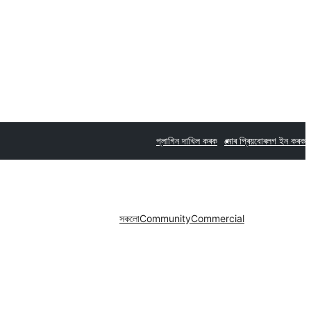
প্লাগিন দাখিল কৰক
মোৰ প্ৰিয়বোৰ
লগ ইন কৰক
সকলো
Community
Commercial