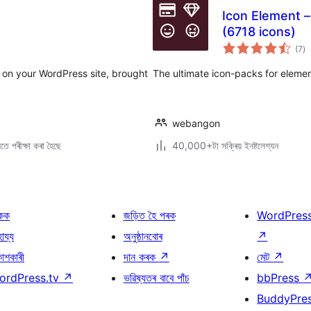
Icon Element –
(6718 icons)
টা
(7
)
মুঠ
ৰে’
 on your WordPress site, brought
The ultimate icon-packs for elemen
webangon
ে পৰীক্ষা কৰা হৈছে
40,000+টা সক্ৰিয় ইনষ্টলেশ্যন
কক
জড়িত হৈ পৰক
WordPres
হায্য
অনুষ্ঠানবোৰ
↗
কাশকাৰী
দান কৰক
↗
মেট
↗
ordPress.tv
↗
ভৱিষ্যতৰ বাবে পাঁচ
bbPress
BuddyPre