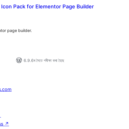
 Icon Pack for Elementor Page Builder
টিং
tor page builder.
6.9.6ৰ সৈতে পৰীক্ষা কৰা হৈছে
s.com
↗
ss
↗