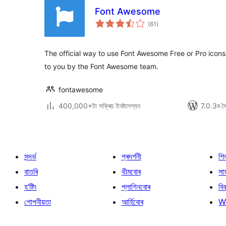
Font Awesome
টা
(61
)
মুঠ
ৰে’টিং
The official way to use Font Awesome Free or Pro icons
to you by the Font Awesome team.
fontawesome
400,000+টা সক্ৰিয় ইনষ্টলেশ্যন
7.0.3ৰ সৈত
সন্দৰ্ভ
প্ৰদৰ্শনী
শি
বাতৰি
থীমবোৰ
সা
হ’ষ্টিং
প্লাগিনবোৰ
বি
গোপনীয়তা
আৰ্হিবোৰ
W