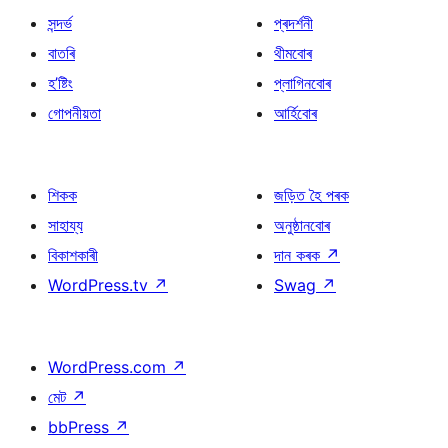
সন্দৰ্ভ
প্ৰদৰ্শনী
বাতৰি
থীমবোৰ
হ’ষ্টিং
প্লাগিনবোৰ
গোপনীয়তা
আৰ্হিবোৰ
শিকক
জড়িত হৈ পৰক
সাহায্য
অনুষ্ঠানবোৰ
বিকাশকাৰী
দান কৰক
↗
WordPress.tv
↗
Swag
↗
WordPress.com
↗
মেট
↗
bbPress
↗