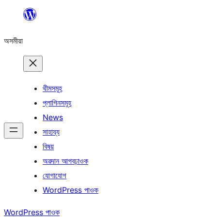
এয়া
এৰি
অসমীয়া
বিষয়বস্তুলৈ
যাওক
থীমসমূহ
প্লাগিনসমূহ
News
সাহায্য
বিষয়
অৱদান আগবঢ়াওক
যোগাযোগ
WordPress পাওক
WordPress পাওক