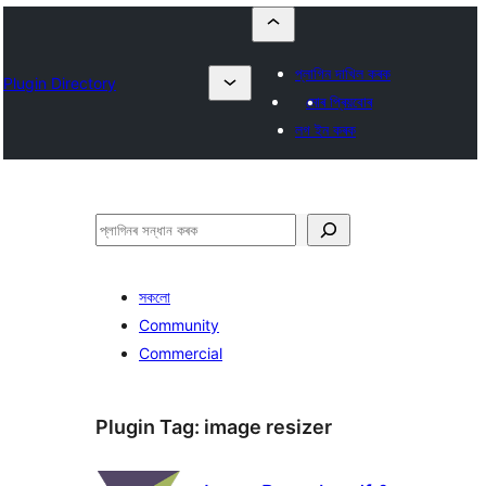
প্লাগিন দাখিল কৰক
Plugin Directory
মোৰ প্ৰিয়বোৰ
লগ ইন কৰক
সন্ধান
কৰক
সকলো
Community
Commercial
Plugin Tag:
image resizer