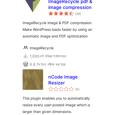
ImageRecycle pdf &
image compression
টা
(26
)
মুঠ
ৰে’টিং
ImageRecycle image & PDF compression.
Make WordPress loads faster by using an
automatic image and PDF optimization.
ImageRecycle
1,000+টা সক্ৰিয় ইনষ্টলেশ্যন
6.8.7ৰ সৈতে পৰীক্ষা কৰা হৈছে
nCode Image
Resizer
টা
(0
)
মুঠ
ৰে’টিং
This plugin enables you to automatically
resize every user-posted image which is
larger than given dimensions.