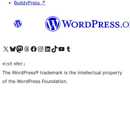
BuddyPress
↗
আমাৰ X (আগৰ Twitter) একাউণ্টলৈ যাওক
আমাৰ Bluesky একাউণ্টলৈ যাওক
আমাৰ Mastodon একাউণ্টলৈ যাওক
আমাৰ Threads একাউণ্টলৈ যাওক
আমাৰ Facebook পৃষ্ঠালৈ যাওক
আমাৰ Instagram একাউণ্টলৈ যাওক
আমাৰ LinkedIn একাউণ্টলৈ যাওক
আমাৰ TikTok একাউণ্টলৈ যাওক
আমাৰ YouTube চেনেললৈ যাওক
আমাৰ Tumblr একাউণ্টলৈ যাওক
ক’ডেই কবিতা।
The WordPress® trademark is the intellectual property
of the WordPress Foundation.