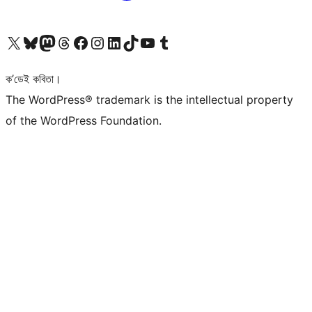
আমাৰ X (আগৰ Twitter) একাউণ্টলৈ যাওক
আমাৰ Bluesky একাউণ্টলৈ যাওক
আমাৰ Mastodon একাউণ্টলৈ যাওক
আমাৰ Threads একাউণ্টলৈ যাওক
আমাৰ Facebook পৃষ্ঠালৈ যাওক
আমাৰ Instagram একাউণ্টলৈ যাওক
আমাৰ LinkedIn একাউণ্টলৈ যাওক
আমাৰ TikTok একাউণ্টলৈ যাওক
আমাৰ YouTube চেনেললৈ যাওক
আমাৰ Tumblr একাউণ্টলৈ যাওক
ক’ডেই কবিতা।
The WordPress® trademark is the intellectual property
of the WordPress Foundation.