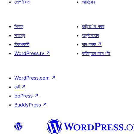
গোপনীয়তা
আৰ্হিবোৰ
শিকক
জড়িত হৈ পৰক
সাহায্য
অনুষ্ঠানবোৰ
বিকাশকাৰী
দান কৰক
↗
WordPress.tv
↗
ভৱিষ্যতৰ বাবে পাঁচ
WordPress.com
↗
মেট
↗
bbPress
↗
BuddyPress
↗