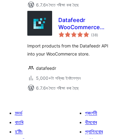
6.7.6ৰ সৈতে পৰীক্ষা কৰা হৈছে
Datafeedr
WooCommerce
টা
Importer
(38
)
মুঠ
ৰে’টিং
Import products from the Datafeedr API
into your WooCommerce store.
datafeedr
5,000+টা সক্ৰিয় ইনষ্টলেশ্যন
6.7.6ৰ সৈতে পৰীক্ষা কৰা হৈছে
সন্দৰ্ভ
প্ৰদৰ্শনী
বাতৰি
থীমবোৰ
হ’ষ্টিং
প্লাগিনবোৰ