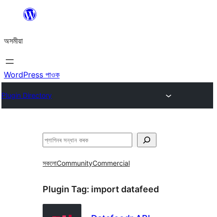
এয়া
এৰি
অসমীয়া
বিষয়বস্তুলৈ
যাওক
WordPress পাওক
Plugin Directory
সন্ধান
কৰক
সকলো
Community
Commercial
Plugin Tag:
import datafeed