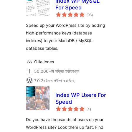
Index WP MySQL
For Speed
টা
(98
)
মুঠ
ৰে’টিং
Speed up your WordPress site by adding
high-performance keys (database
indexes) to your MariaDB / MySQL
database tables.
OllieJones
50,000+টা সক্ৰিয় ইনষ্টলেশ্যন
7.0.3ৰ সৈতে পৰীক্ষা কৰা হৈছে
Index WP Users For
Speed
টা
(4
)
মুঠ
ৰে’টিং
Do you have thousands of users on your
WordPress site? Look them up fast. Find