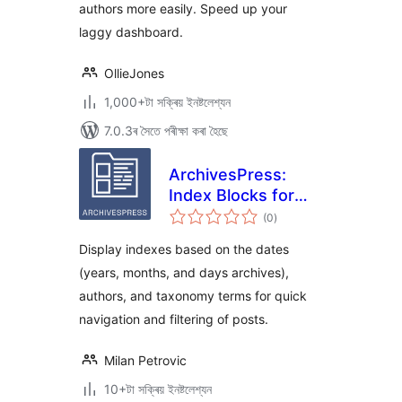
authors more easily. Speed up your
laggy dashboard.
OllieJones
1,000+টা সক্ৰিয় ইনষ্টলেশ্যন
7.0.3ৰ সৈতে পৰীক্ষা কৰা হৈছে
ArchivesPress:
Index Blocks for
টা
WordPress
(0
)
মুঠ
ৰে’টিং
Display indexes based on the dates
(years, months, and days archives),
authors, and taxonomy terms for quick
navigation and filtering of posts.
Milan Petrovic
10+টা সক্ৰিয় ইনষ্টলেশ্যন