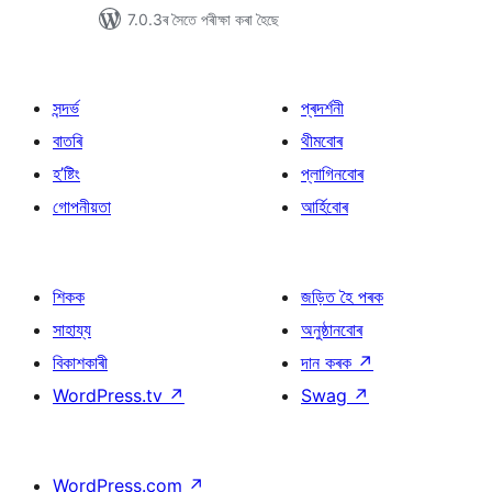
7.0.3ৰ সৈতে পৰীক্ষা কৰা হৈছে
সন্দৰ্ভ
প্ৰদৰ্শনী
বাতৰি
থীমবোৰ
হ’ষ্টিং
প্লাগিনবোৰ
গোপনীয়তা
আৰ্হিবোৰ
শিকক
জড়িত হৈ পৰক
সাহায্য
অনুষ্ঠানবোৰ
বিকাশকাৰী
দান কৰক
↗
WordPress.tv
↗
Swag
↗
WordPress.com
↗