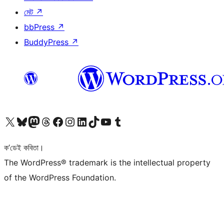
মেট
↗
bbPress
↗
BuddyPress
↗
আমাৰ X (আগৰ Twitter) একাউণ্টলৈ যাওক
আমাৰ Bluesky একাউণ্টলৈ যাওক
আমাৰ Mastodon একাউণ্টলৈ যাওক
আমাৰ Threads একাউণ্টলৈ যাওক
আমাৰ Facebook পৃষ্ঠালৈ যাওক
আমাৰ Instagram একাউণ্টলৈ যাওক
আমাৰ LinkedIn একাউণ্টলৈ যাওক
আমাৰ TikTok একাউণ্টলৈ যাওক
আমাৰ YouTube চেনেললৈ যাওক
আমাৰ Tumblr একাউণ্টলৈ যাওক
ক’ডেই কবিতা।
The WordPress® trademark is the intellectual property
of the WordPress Foundation.