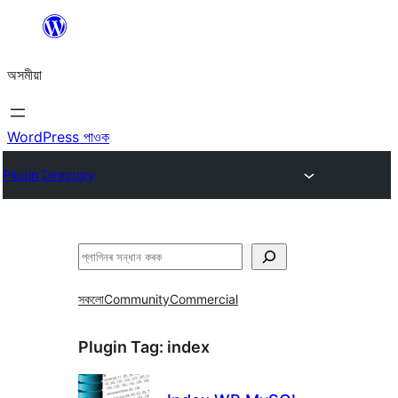
এয়া
এৰি
অসমীয়া
বিষয়বস্তুলৈ
যাওক
WordPress পাওক
Plugin Directory
সন্ধান
কৰক
সকলো
Community
Commercial
Plugin Tag:
index