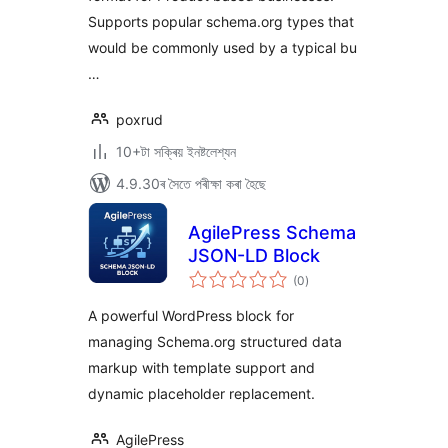
Supports popular schema.org types that
would be commonly used by a typical bu
…
poxrud
10+টা সক্ৰিয় ইনষ্টলেশ্যন
4.9.30ৰ সৈতে পৰীক্ষা কৰা হৈছে
AgilePress Schema
JSON-LD Block
টা
(0
)
মুঠ
ৰে’টিং
A powerful WordPress block for
managing Schema.org structured data
markup with template support and
dynamic placeholder replacement.
AgilePress