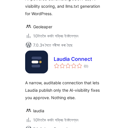
visibility scoring, and llms.txt generation
for WordPress.
Geoleaper
10টাতকৈ কমটা সক্ৰিয় ইনষ্টলেশ্যন
7.0.3ৰ সৈতে পৰীক্ষা কৰা হৈছে
Laudia Connect
টা
(0
)
মুঠ
ৰে’টিং
A narrow, auditable connection that lets
Laudia publish only the AI-visibility fixes
you approve. Nothing else.
laudia
10টাতকৈ কমটা সক্ৰিয় ইনষ্টলেশ্যন