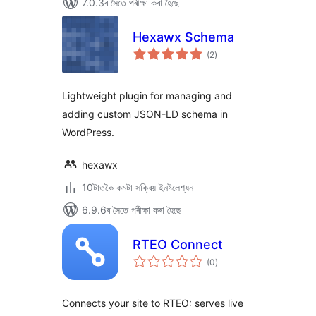
7.0.3ৰ সৈতে পৰীক্ষা কৰা হৈছে
Hexawx Schema
টা
(2
)
মুঠ
ৰে’টিং
Lightweight plugin for managing and
adding custom JSON-LD schema in
WordPress.
hexawx
10টাতকৈ কমটা সক্ৰিয় ইনষ্টলেশ্যন
6.9.6ৰ সৈতে পৰীক্ষা কৰা হৈছে
RTEO Connect
টা
(0
)
মুঠ
ৰে’টিং
Connects your site to RTEO: serves live