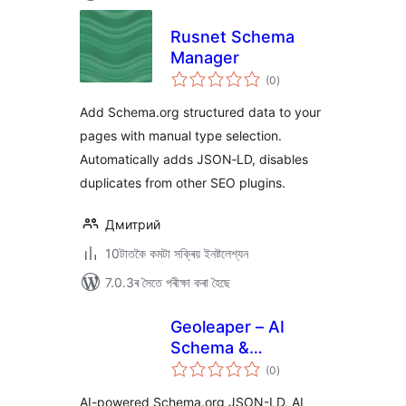
Rusnet Schema
Manager
টা
(0
)
মুঠ
ৰে’টিং
Add Schema.org structured data to your
pages with manual type selection.
Automatically adds JSON‑LD, disables
duplicates from other SEO plugins.
Дмитрий
10টাতকৈ কমটা সক্ৰিয় ইনষ্টলেশ্যন
7.0.3ৰ সৈতে পৰীক্ষা কৰা হৈছে
Geoleaper – AI
Schema &
টা
Structured Data
(0
)
মুঠ
ৰে’টিং
AI-powered Schema.org JSON-LD, AI