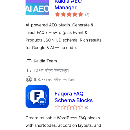
Kaldia AEO
Manager
টা
(2
)
মুঠ
ৰে’টিং
AI-powered AEO plugin. Generate &
inject FAQ / HowTo (plus Event &
Product) JSON-LD schema. Rich results
for Google & AI — no code.
Kaldia Team
10+টা সক্ৰিয় ইনষ্টলেশ্যন
6.8.7ৰ সৈতে পৰীক্ষা কৰা হৈছে
Faqora FAQ
Schema Blocks
টা
(0
)
মুঠ
ৰে’টিং
Create reusable WordPress FAQ blocks
with shortcodes, accordion layouts, and