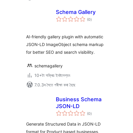
Schema Gallery
টা
(0
)
মুঠ
ৰে’টিং
AI-friendly gallery plugin with automatic
JSON-LD ImageObject schema markup
for better SEO and search visibility.
schemagallery
10+টা সক্ৰিয় ইনষ্টলেশ্যন
7.0.3ৰ সৈতে পৰীক্ষা কৰা হৈছে
Business Schema
JSON-LD
টা
(0
)
মুঠ
ৰে’টিং
Generate Structured Data in JSON-LD
format for Product based businesses.