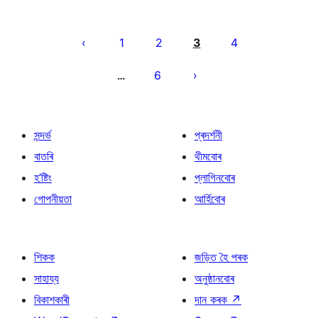
প’ষ্টবোৰৰ
পৃষ্ঠাকৰণ
1
2
3
4
6
…
সন্দৰ্ভ
প্ৰদৰ্শনী
বাতৰি
থীমবোৰ
হ’ষ্টিং
প্লাগিনবোৰ
গোপনীয়তা
আৰ্হিবোৰ
শিকক
জড়িত হৈ পৰক
সাহায্য
অনুষ্ঠানবোৰ
বিকাশকাৰী
দান কৰক
↗