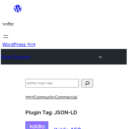
এয়া
এৰি
অসমীয়া
বিষয়বস্তুলৈ
যাওক
WordPress পাওক
Plugin Directory
সন্ধান
কৰক
সকলো
Community
Commercial
Plugin Tag:
JSON-LD