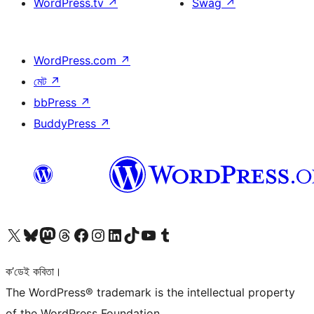
WordPress.tv
↗
Swag
↗
WordPress.com
↗
মেট
↗
bbPress
↗
BuddyPress
↗
আমাৰ X (আগৰ Twitter) একাউণ্টলৈ যাওক
আমাৰ Bluesky একাউণ্টলৈ যাওক
আমাৰ Mastodon একাউণ্টলৈ যাওক
আমাৰ Threads একাউণ্টলৈ যাওক
আমাৰ Facebook পৃষ্ঠালৈ যাওক
আমাৰ Instagram একাউণ্টলৈ যাওক
আমাৰ LinkedIn একাউণ্টলৈ যাওক
আমাৰ TikTok একাউণ্টলৈ যাওক
আমাৰ YouTube চেনেললৈ যাওক
আমাৰ Tumblr একাউণ্টলৈ যাওক
ক’ডেই কবিতা।
The WordPress® trademark is the intellectual property
of the WordPress Foundation.