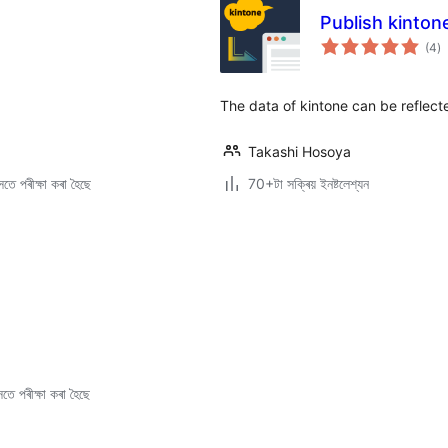
Publish kinton
টা
(4
)
মুঠ
ৰে’
The data of kintone can be reflec
Takashi Hosoya
তে পৰীক্ষা কৰা হৈছে
70+টা সক্ৰিয় ইনষ্টলেশ্যন
তে পৰীক্ষা কৰা হৈছে