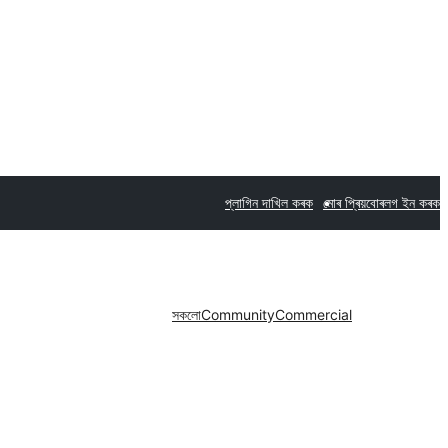
প্লাগিন দাখিল কৰক
মোৰ প্ৰিয়বোৰ
লগ ইন কৰক
সকলো
Community
Commercial