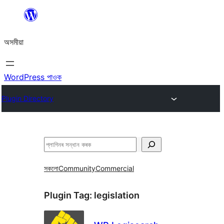
এয়া
এৰি
অসমীয়া
বিষয়বস্তুলৈ
যাওক
WordPress পাওক
Plugin Directory
সন্ধান
কৰক
সকলো
Community
Commercial
Plugin Tag:
legislation