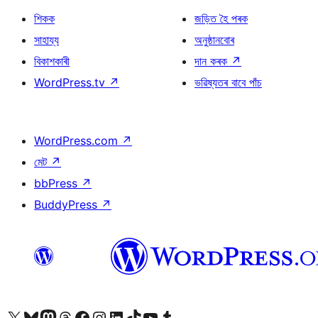
শিকক
জড়িত হৈ পৰক
সাহায্য
অনুষ্ঠানবোৰ
বিকাশকাৰী
দান কৰক
↗
WordPress.tv
↗
ভৱিষ্যতৰ বাবে পাঁচ
WordPress.com
↗
মেট
↗
bbPress
↗
BuddyPress
↗
আমাৰ X (আগৰ Twitter) একাউণ্টলৈ যাওক
আমাৰ Bluesky একাউণ্টলৈ যাওক
আমাৰ Mastodon একাউণ্টলৈ যাওক
আমাৰ Threads একাউণ্টলৈ যাওক
আমাৰ Facebook পৃষ্ঠালৈ যাওক
আমাৰ Instagram একাউণ্টলৈ যাওক
আমাৰ LinkedIn একাউণ্টলৈ যাওক
আমাৰ TikTok একাউণ্টলৈ যাওক
আমাৰ YouTube চেনেললৈ যাওক
আমাৰ Tumblr একাউণ্টলৈ যাওক