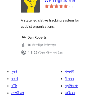
WP Legisearch
টা
(1
)
মুঠ
ৰে’টিং
A state legislative tracking system for
activist organizations.
Dan Roberts
10+টা সক্ৰিয় ইনষ্টলেশ্যন
4.8.29ৰ সৈতে পৰীক্ষা কৰা হৈছে
সন্দৰ্ভ
প্ৰদৰ্শনী
বাতৰি
থীমবোৰ
হ’ষ্টিং
প্লাগিনবোৰ
গোপনীয়তা
আৰ্হিবোৰ