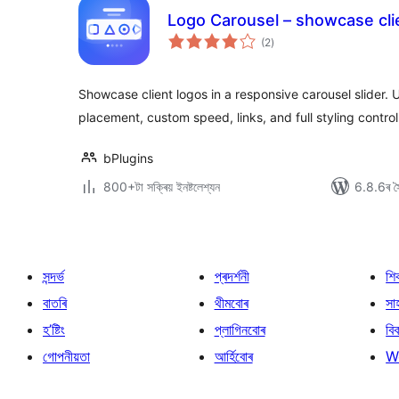
Logo Carousel – showcase clie
টা
(2
)
মুঠ
ৰে’টিং
Showcase client logos in a responsive carousel slider. 
placement, custom speed, links, and full styling control
bPlugins
800+টা সক্ৰিয় ইনষ্টলেশ্যন
6.8.6ৰ সৈ
সন্দৰ্ভ
প্ৰদৰ্শনী
শি
বাতৰি
থীমবোৰ
সা
হ’ষ্টিং
প্লাগিনবোৰ
বি
গোপনীয়তা
আৰ্হিবোৰ
W