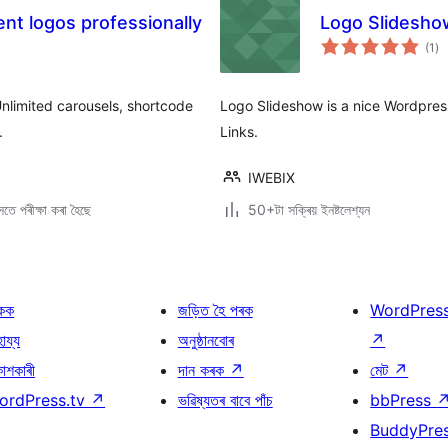
nt logos professionally
Logo Slidesho
টা
(1
)
মুঠ
ৰে’
Unlimited carousels, shortcode
Logo Slideshow is a nice Wordpres
.
Links.
IWEBIX
তে পৰীক্ষা কৰা হৈছে
50+টা সক্ৰিয় ইনষ্টলেশ্যন
কক
জড়িত হৈ পৰক
WordPres
হায্য
অনুষ্ঠানবোৰ
↗
কাশকাৰী
দান কৰক
↗
মেট
↗
ordPress.tv
↗
ভৱিষ্যতৰ বাবে পাঁচ
bbPress
BuddyPre