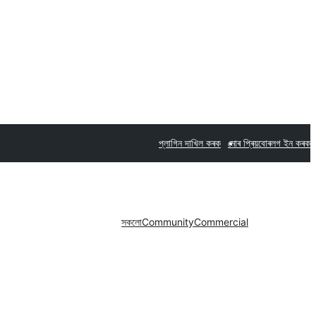
প্লাগিন দাখিল কৰক
মোৰ প্ৰিয়বোৰ
লগ ইন কৰক
সকলো
Community
Commercial