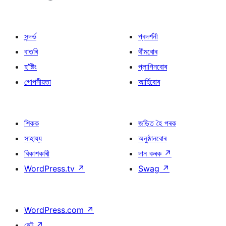
সন্দৰ্ভ
প্ৰদৰ্শনী
বাতৰি
থীমবোৰ
হ’ষ্টিং
প্লাগিনবোৰ
গোপনীয়তা
আৰ্হিবোৰ
শিকক
জড়িত হৈ পৰক
সাহায্য
অনুষ্ঠানবোৰ
বিকাশকাৰী
দান কৰক
↗
WordPress.tv
↗
Swag
↗
WordPress.com
↗
মেট
↗