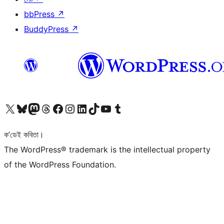
bbPress
↗
BuddyPress
↗
আমাৰ X (আগৰ Twitter) একাউণ্টলৈ যাওক
আমাৰ Bluesky একাউণ্টলৈ যাওক
আমাৰ Mastodon একাউণ্টলৈ যাওক
আমাৰ Threads একাউণ্টলৈ যাওক
আমাৰ Facebook পৃষ্ঠালৈ যাওক
আমাৰ Instagram একাউণ্টলৈ যাওক
আমাৰ LinkedIn একাউণ্টলৈ যাওক
আমাৰ TikTok একাউণ্টলৈ যাওক
আমাৰ YouTube চেনেললৈ যাওক
আমাৰ Tumblr একাউণ্টলৈ যাওক
ক’ডেই কবিতা।
The WordPress® trademark is the intellectual property
of the WordPress Foundation.