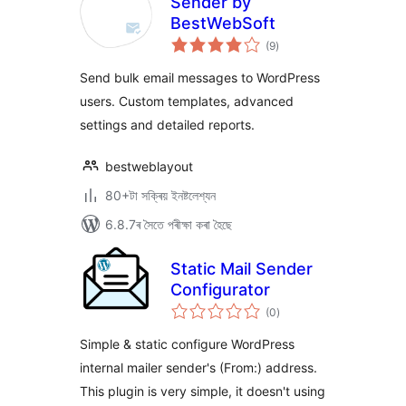
Sender by
BestWebSoft
টা
(9
)
মুঠ
ৰে’টিং
Send bulk email messages to WordPress
users. Custom templates, advanced
settings and detailed reports.
bestweblayout
80+টা সক্ৰিয় ইনষ্টলেশ্যন
6.8.7ৰ সৈতে পৰীক্ষা কৰা হৈছে
Static Mail Sender
Configurator
টা
(0
)
মুঠ
ৰে’টিং
Simple & static configure WordPress
internal mailer sender's (From:) address.
This plugin is very simple, it doesn't using