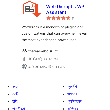
Web Disrupt's WP
Assistant
টা
(1
)
মুঠ
ৰে’টিং
WordPress is a monolith of plugins and
customizations that can overwhelm even
the most experienced power user.
therealwebdisrupt
10+টা সক্ৰিয় ইনষ্টলেশ্যন
4.9.30ৰ সৈতে পৰীক্ষা কৰা হৈছে
সন্দৰ্ভ
প্ৰদৰ্শনী
বাতৰি
থীমবোৰ
হ’ষ্টিং
প্লাগিনবোৰ
গোপনীয়তা
আৰ্হিবোৰ