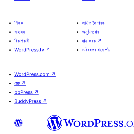
শিকক
জড়িত হৈ পৰক
সাহায্য
অনুষ্ঠানবোৰ
বিকাশকাৰী
দান কৰক
↗
WordPress.tv
↗
ভৱিষ্যতৰ বাবে পাঁচ
WordPress.com
↗
মেট
↗
bbPress
↗
BuddyPress
↗