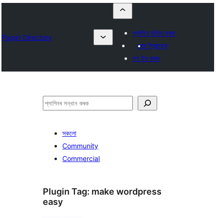
প্লাগিন দাখিল কৰক
Plugin Directory
মোৰ প্ৰিয়বোৰ
লগ ইন কৰক
সন্ধান
কৰক
সকলো
Community
Commercial
Plugin Tag:
make wordpress
easy