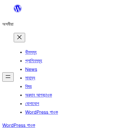
এয়া
এৰি
অসমীয়া
বিষয়বস্তুলৈ
যাওক
থীমসমূহ
প্লাগিনসমূহ
News
সাহায্য
বিষয়
অৱদান আগবঢ়াওক
যোগাযোগ
WordPress পাওক
WordPress পাওক