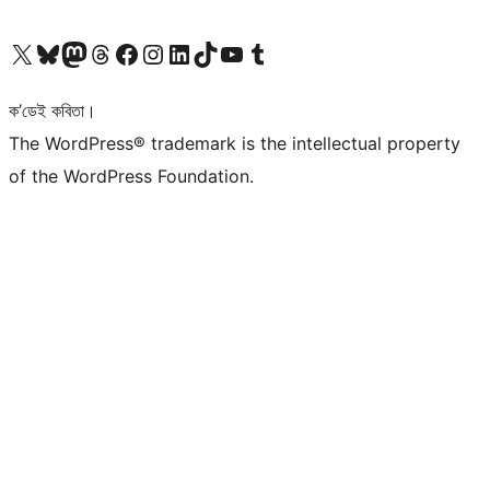
আমাৰ X (আগৰ Twitter) একাউণ্টলৈ যাওক
আমাৰ Bluesky একাউণ্টলৈ যাওক
আমাৰ Mastodon একাউণ্টলৈ যাওক
আমাৰ Threads একাউণ্টলৈ যাওক
আমাৰ Facebook পৃষ্ঠালৈ যাওক
আমাৰ Instagram একাউণ্টলৈ যাওক
আমাৰ LinkedIn একাউণ্টলৈ যাওক
আমাৰ TikTok একাউণ্টলৈ যাওক
আমাৰ YouTube চেনেললৈ যাওক
আমাৰ Tumblr একাউণ্টলৈ যাওক
ক’ডেই কবিতা।
The WordPress® trademark is the intellectual property
of the WordPress Foundation.