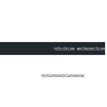
প্লাগিন দাখিল কৰক
মোৰ প্ৰিয়বোৰ
লগ ইন কৰক
সকলো
Community
Commercial