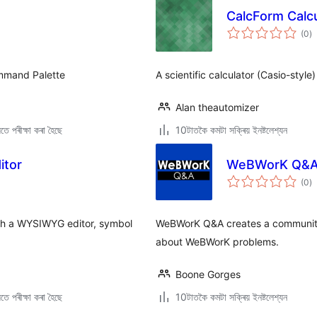
CalcForm Calcu
টা
(0
)
মুঠ
ৰে’
ommand Palette
A scientific calculator (Casio-sty
Alan theautomizer
ে পৰীক্ষা কৰা হৈছে
10টাতকৈ কমটা সক্ৰিয় ইনষ্টলেশ্যন
itor
WeBWorK Q&
টা
(0
)
মুঠ
ৰে’
ith a WYSIWYG editor, symbol
WeBWorK Q&A creates a community
about WeBWorK problems.
Boone Gorges
ে পৰীক্ষা কৰা হৈছে
10টাতকৈ কমটা সক্ৰিয় ইনষ্টলেশ্যন