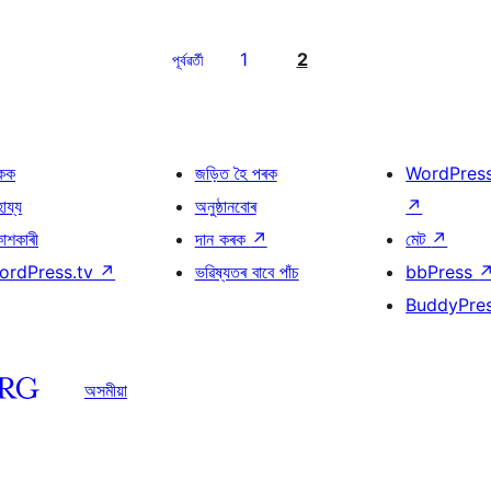
1
2
পূৰ্বৱৰ্তী
কক
জড়িত হৈ পৰক
WordPres
হায্য
অনুষ্ঠানবোৰ
↗
কাশকাৰী
দান কৰক
↗
মেট
↗
ordPress.tv
↗
ভৱিষ্যতৰ বাবে পাঁচ
bbPress
BuddyPre
অসমীয়া