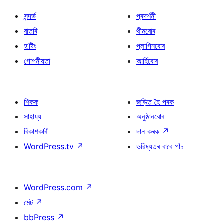
সন্দৰ্ভ
প্ৰদৰ্শনী
বাতৰি
থীমবোৰ
হ’ষ্টিং
প্লাগিনবোৰ
গোপনীয়তা
আৰ্হিবোৰ
শিকক
জড়িত হৈ পৰক
সাহায্য
অনুষ্ঠানবোৰ
বিকাশকাৰী
দান কৰক
↗
WordPress.tv
↗
ভৱিষ্যতৰ বাবে পাঁচ
WordPress.com
↗
মেট
↗
bbPress
↗