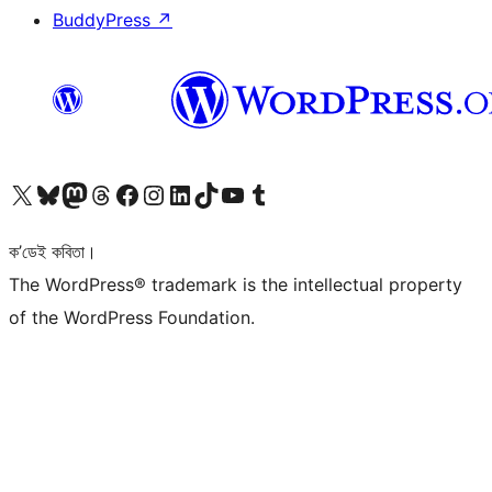
BuddyPress
↗
আমাৰ X (আগৰ Twitter) একাউণ্টলৈ যাওক
আমাৰ Bluesky একাউণ্টলৈ যাওক
আমাৰ Mastodon একাউণ্টলৈ যাওক
আমাৰ Threads একাউণ্টলৈ যাওক
আমাৰ Facebook পৃষ্ঠালৈ যাওক
আমাৰ Instagram একাউণ্টলৈ যাওক
আমাৰ LinkedIn একাউণ্টলৈ যাওক
আমাৰ TikTok একাউণ্টলৈ যাওক
আমাৰ YouTube চেনেললৈ যাওক
আমাৰ Tumblr একাউণ্টলৈ যাওক
ক’ডেই কবিতা।
The WordPress® trademark is the intellectual property
of the WordPress Foundation.