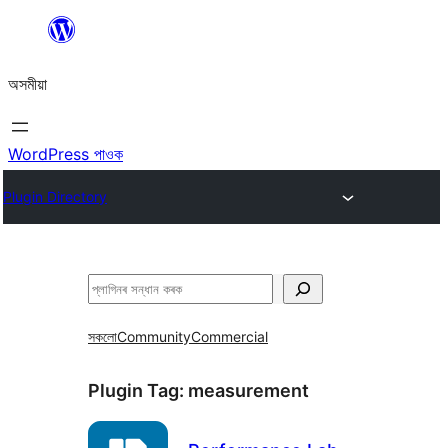
এয়া
এৰি
অসমীয়া
বিষয়বস্তুলৈ
যাওক
WordPress পাওক
Plugin Directory
সন্ধান
কৰক
সকলো
Community
Commercial
Plugin Tag:
measurement