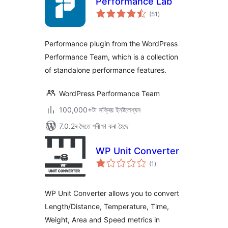
Performance Lab
টা
(51
)
মুঠ
ৰে’টিং
Performance plugin from the WordPress
Performance Team, which is a collection
of standalone performance features.
WordPress Performance Team
100,000+টা সক্ৰিয় ইনষ্টলেশ্যন
7.0.2ৰ সৈতে পৰীক্ষা কৰা হৈছে
WP Unit Converter
টা
(1
)
মুঠ
ৰে’টিং
WP Unit Converter allows you to convert
Length/Distance, Temperature, Time,
Weight, Area and Speed metrics in