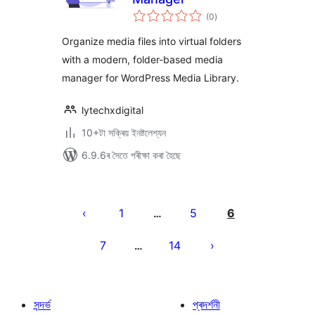
টা
(0
)
মুঠ
ৰে’টিং
Organize media files into virtual folders
with a modern, folder-based media
manager for WordPress Media Library.
lytechxdigital
10+টা সক্ৰিয় ইনষ্টলেশ্যন
6.9.6ৰ সৈতে পৰীক্ষা কৰা হৈছে
প’ষ্টবোৰৰ
পৃষ্ঠাকৰণ
1
5
6
…
7
14
…
সন্দৰ্ভ
প্ৰদৰ্শনী