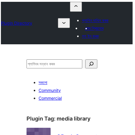
প্লাগিন দাখিল কৰক
Plugin Directory
মোৰ প্ৰিয়বোৰ
লগ ইন কৰক
সন্ধান
কৰক
সকলো
Community
Commercial
Plugin Tag:
media library