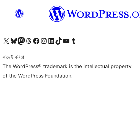
আমাৰ X (আগৰ Twitter) একাউণ্টলৈ যাওক
আমাৰ Bluesky একাউণ্টলৈ যাওক
আমাৰ Mastodon একাউণ্টলৈ যাওক
আমাৰ Threads একাউণ্টলৈ যাওক
আমাৰ Facebook পৃষ্ঠালৈ যাওক
আমাৰ Instagram একাউণ্টলৈ যাওক
আমাৰ LinkedIn একাউণ্টলৈ যাওক
আমাৰ TikTok একাউণ্টলৈ যাওক
আমাৰ YouTube চেনেললৈ যাওক
আমাৰ Tumblr একাউণ্টলৈ যাওক
ক’ডেই কবিতা।
The WordPress® trademark is the intellectual property
of the WordPress Foundation.