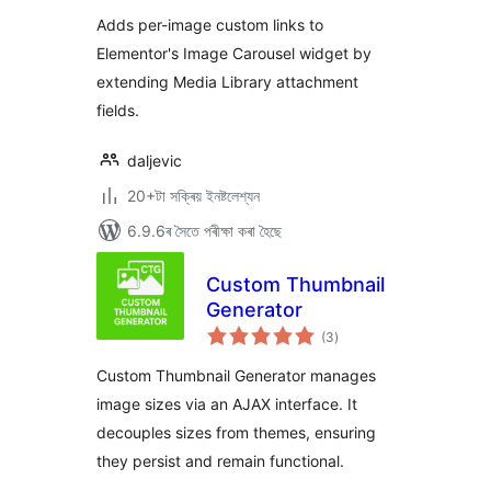
ৰে’টিং
Adds per-image custom links to
Elementor's Image Carousel widget by
extending Media Library attachment
fields.
daljevic
20+টা সক্ৰিয় ইনষ্টলেশ্যন
6.9.6ৰ সৈতে পৰীক্ষা কৰা হৈছে
Custom Thumbnail
Generator
টা
(3
)
মুঠ
ৰে’টিং
Custom Thumbnail Generator manages
image sizes via an AJAX interface. It
decouples sizes from themes, ensuring
they persist and remain functional.