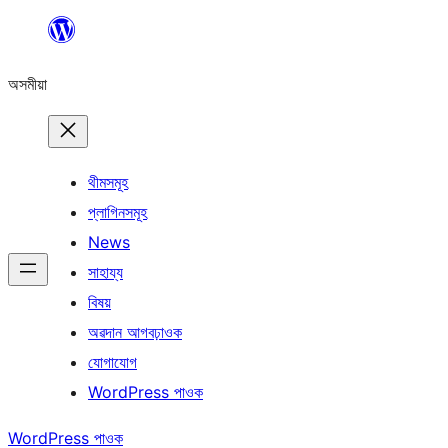
এয়া
এৰি
অসমীয়া
বিষয়বস্তুলৈ
যাওক
থীমসমূহ
প্লাগিনসমূহ
News
সাহায্য
বিষয়
অৱদান আগবঢ়াওক
যোগাযোগ
WordPress পাওক
WordPress পাওক