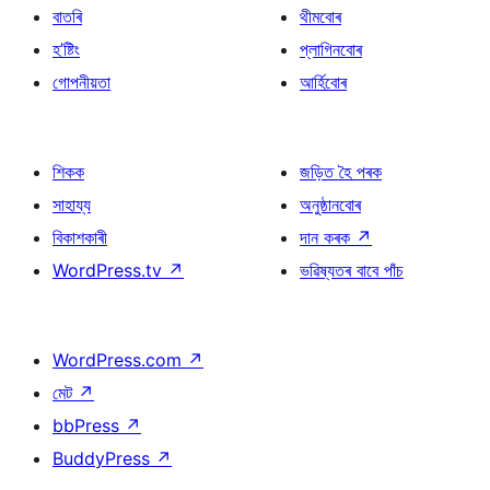
বাতৰি
থীমবোৰ
হ’ষ্টিং
প্লাগিনবোৰ
গোপনীয়তা
আৰ্হিবোৰ
শিকক
জড়িত হৈ পৰক
সাহায্য
অনুষ্ঠানবোৰ
বিকাশকাৰী
দান কৰক
↗
WordPress.tv
↗
ভৱিষ্যতৰ বাবে পাঁচ
WordPress.com
↗
মেট
↗
bbPress
↗
BuddyPress
↗