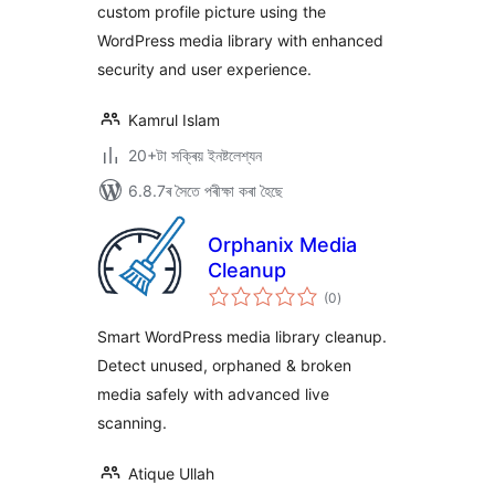
custom profile picture using the
WordPress media library with enhanced
security and user experience.
Kamrul Islam
20+টা সক্ৰিয় ইনষ্টলেশ্যন
6.8.7ৰ সৈতে পৰীক্ষা কৰা হৈছে
Orphanix Media
Cleanup
টা
(0
)
মুঠ
ৰে’টিং
Smart WordPress media library cleanup.
Detect unused, orphaned & broken
media safely with advanced live
scanning.
Atique Ullah