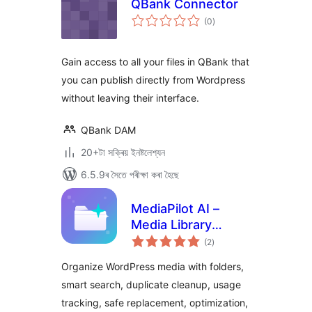
QBank Connector
টা
(0
)
মুঠ
ৰে’টিং
Gain access to all your files in QBank that
you can publish directly from Wordpress
without leaving their interface.
QBank DAM
20+টা সক্ৰিয় ইনষ্টলেশ্যন
6.5.9ৰ সৈতে পৰীক্ষা কৰা হৈছে
MediaPilot AI –
Media Library
টা
Folders
(2
)
মুঠ
ৰে’টিং
Organize WordPress media with folders,
smart search, duplicate cleanup, usage
tracking, safe replacement, optimization,