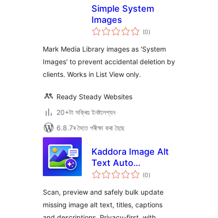
Simple System
Images
টা
(0
)
মুঠ
ৰে’টিং
Mark Media Library images as 'System
Images' to prevent accidental deletion by
clients. Works in List View only.
Ready Steady Websites
20+টা সক্ৰিয় ইনষ্টলেশ্যন
6.8.7ৰ সৈতে পৰীক্ষা কৰা হৈছে
Kaddora Image Alt
Text Auto
টা
Generator
(0
)
মুঠ
ৰে’টিং
Scan, preview and safely bulk update
missing image alt text, titles, captions
and descriptions. Privacy-first, with