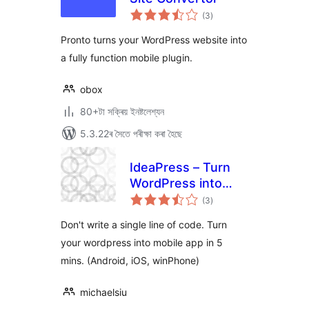
টা
(3
)
মুঠ
ৰে’টিং
Pronto turns your WordPress website into
a fully function mobile plugin.
obox
80+টা সক্ৰিয় ইনষ্টলেশ্যন
5.3.22ৰ সৈতে পৰীক্ষা কৰা হৈছে
IdeaPress – Turn
WordPress into
টা
Mobile Apps
(3
)
মুঠ
ৰে’টিং
(Android, iPhone,
Don't write a single line of code. Turn
WinPhone)
your wordpress into mobile app in 5
mins. (Android, iOS, winPhone)
michaelsiu