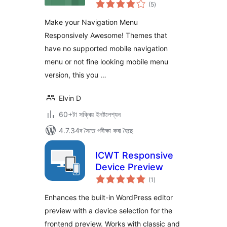
টা
(5
)
মুঠ
ৰে’টিং
Make your Navigation Menu
Responsively Awesome! Themes that
have no supported mobile navigation
menu or not fine looking mobile menu
version, this you …
Elvin D
60+টা সক্ৰিয় ইনষ্টলেশ্যন
4.7.34ৰ সৈতে পৰীক্ষা কৰা হৈছে
ICWT Responsive
Device Preview
টা
(1
)
মুঠ
ৰে’টিং
Enhances the built-in WordPress editor
preview with a device selection for the
frontend preview. Works with classic and