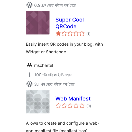
6.9.6ৰ সৈতে পৰীক্ষা কৰা হৈছে
Super Cool
QRCode
টা
(1
)
মুঠ
ৰে’টিং
Easily insert QR codes in your blog, with
Widget or Shortcode.
mschertel
100+টা সক্ৰিয় ইনষ্টলেশ্যন
3.1.4ৰ সৈতে পৰীক্ষা কৰা হৈছে
Web Manifest
টা
(0
)
মুঠ
ৰে’টিং
Allows to create and configure a web-
app manifest file (manifest.json).