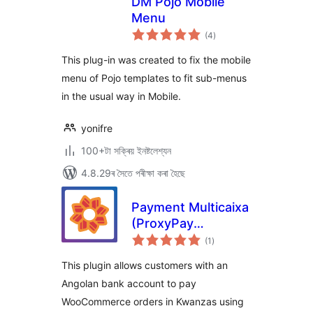
DM Pojo Mobile
Menu
টা
(4
)
মুঠ
ৰে’টিং
This plug-in was created to fix the mobile
menu of Pojo templates to fit sub-menus
in the usual way in Mobile.
yonifre
100+টা সক্ৰিয় ইনষ্টলেশ্যন
4.8.29ৰ সৈতে পৰীক্ষা কৰা হৈছে
Payment Multicaixa
(ProxyPay
টা
gateway) for
(1
)
মুঠ
ৰে’টিং
WooCommerce
This plugin allows customers with an
Angolan bank account to pay
WooCommerce orders in Kwanzas using