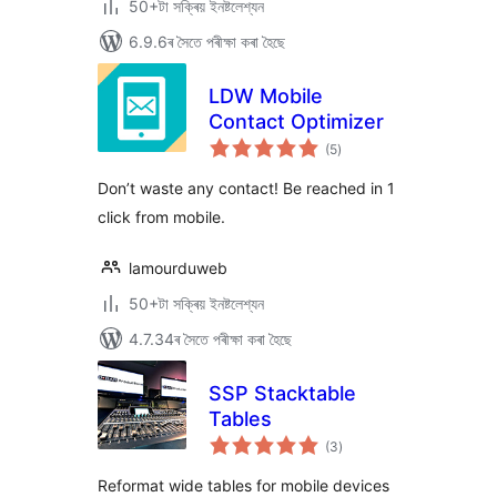
50+টা সক্ৰিয় ইনষ্টলেশ্যন
6.9.6ৰ সৈতে পৰীক্ষা কৰা হৈছে
LDW Mobile
Contact Optimizer
টা
(5
)
মুঠ
ৰে’টিং
Don’t waste any contact! Be reached in 1
click from mobile.
lamourduweb
50+টা সক্ৰিয় ইনষ্টলেশ্যন
4.7.34ৰ সৈতে পৰীক্ষা কৰা হৈছে
SSP Stacktable
Tables
টা
(3
)
মুঠ
ৰে’টিং
Reformat wide tables for mobile devices