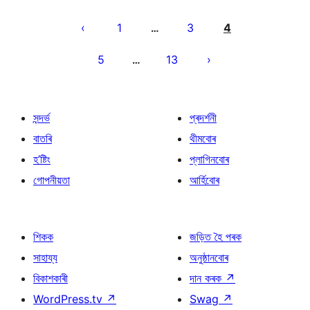
প’ষ্টবোৰৰ
পৃষ্ঠাকৰণ
1
3
4
…
5
13
…
সন্দৰ্ভ
প্ৰদৰ্শনী
বাতৰি
থীমবোৰ
হ’ষ্টিং
প্লাগিনবোৰ
গোপনীয়তা
আৰ্হিবোৰ
শিকক
জড়িত হৈ পৰক
সাহায্য
অনুষ্ঠানবোৰ
বিকাশকাৰী
দান কৰক
↗
WordPress.tv
↗
Swag
↗