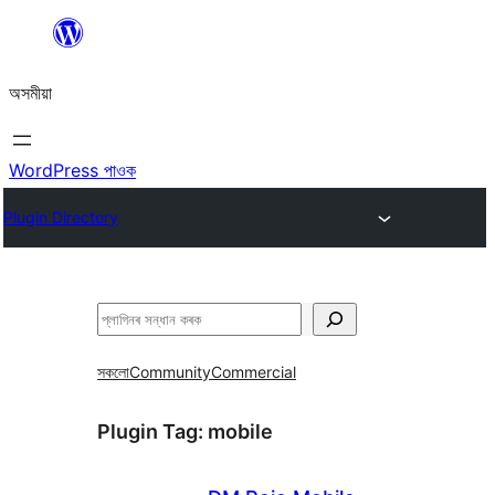
এয়া
এৰি
অসমীয়া
বিষয়বস্তুলৈ
যাওক
WordPress পাওক
Plugin Directory
সন্ধান
কৰক
সকলো
Community
Commercial
Plugin Tag:
mobile