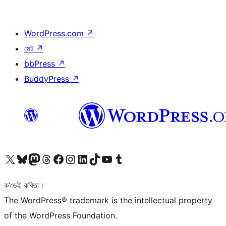
WordPress.com
↗
মেট
↗
bbPress
↗
BuddyPress
↗
আমাৰ X (আগৰ Twitter) একাউণ্টলৈ যাওক
আমাৰ Bluesky একাউণ্টলৈ যাওক
আমাৰ Mastodon একাউণ্টলৈ যাওক
আমাৰ Threads একাউণ্টলৈ যাওক
আমাৰ Facebook পৃষ্ঠালৈ যাওক
আমাৰ Instagram একাউণ্টলৈ যাওক
আমাৰ LinkedIn একাউণ্টলৈ যাওক
আমাৰ TikTok একাউণ্টলৈ যাওক
আমাৰ YouTube চেনেললৈ যাওক
আমাৰ Tumblr একাউণ্টলৈ যাওক
ক’ডেই কবিতা।
The WordPress® trademark is the intellectual property
of the WordPress Foundation.