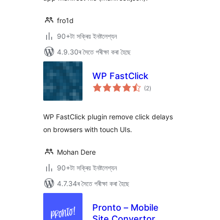
fro1d
90+টা সক্ৰিয় ইনষ্টলেশ্যন
4.9.30ৰ সৈতে পৰীক্ষা কৰা হৈছে
WP FastClick
টা
(2
)
মুঠ
ৰে’টিং
WP FastClick plugin remove click delays
on browsers with touch UIs.
Mohan Dere
90+টা সক্ৰিয় ইনষ্টলেশ্যন
4.7.34ৰ সৈতে পৰীক্ষা কৰা হৈছে
Pronto – Mobile
Site Convertor