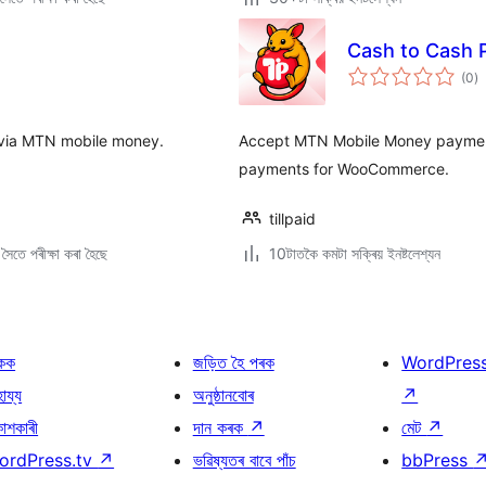
Cash to Cash
টা
(0
)
মুঠ
ৰে’
 via MTN mobile money.
Accept MTN Mobile Money paymen
payments for WooCommerce.
tillpaid
ৈতে পৰীক্ষা কৰা হৈছে
10টাতকৈ কমটা সক্ৰিয় ইনষ্টলেশ্যন
কক
জড়িত হৈ পৰক
WordPres
হায্য
অনুষ্ঠানবোৰ
↗
কাশকাৰী
দান কৰক
↗
মেট
↗
ordPress.tv
↗
ভৱিষ্যতৰ বাবে পাঁচ
bbPress