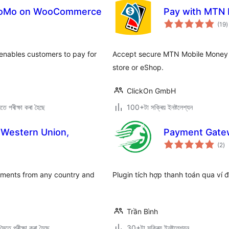
MoMo on WooCommerce
Pay with MTN
টা
(19
)
ম
ৰ
nables customers to pay for
Accept secure MTN Mobile Mone
store or eShop.
ClickOn GmbH
ে পৰীক্ষা কৰা হৈছে
100+টা সক্ৰিয় ইনষ্টলেশ্যন
 Western Union,
Payment Gate
টা
(2
)
মুঠ
ৰে’
yments from any country and
Plugin tích hợp thanh toán qua v
Trần Bình
ৈতে পৰীক্ষা কৰা হৈছে
30+টা সক্ৰিয় ইনষ্টলেশ্যন