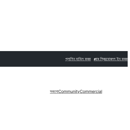
প্লাগিন দাখিল কৰক
মোৰ প্ৰিয়বোৰ
লগ ইন কৰক
সকলো
Community
Commercial