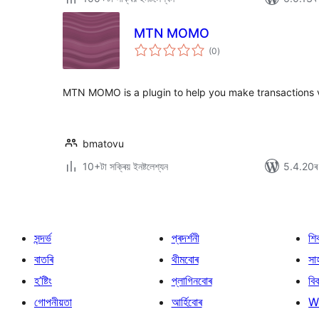
MTN MOMO
টা
(0
)
মুঠ
ৰে’টিং
MTN MOMO is a plugin to help you make transactions
bmatovu
10+টা সক্ৰিয় ইনষ্টলেশ্যন
5.4.20ৰ স
সন্দৰ্ভ
প্ৰদৰ্শনী
শি
বাতৰি
থীমবোৰ
সা
হ’ষ্টিং
প্লাগিনবোৰ
বি
গোপনীয়তা
আৰ্হিবোৰ
W