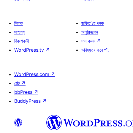
শিকক
জড়িত হৈ পৰক
সাহায্য
অনুষ্ঠানবোৰ
বিকাশকাৰী
দান কৰক
↗
WordPress.tv
↗
ভৱিষ্যতৰ বাবে পাঁচ
WordPress.com
↗
মেট
↗
bbPress
↗
BuddyPress
↗