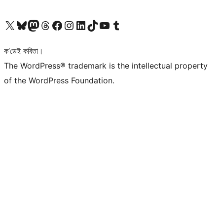
আমাৰ X (আগৰ Twitter) একাউণ্টলৈ যাওক
আমাৰ Bluesky একাউণ্টলৈ যাওক
আমাৰ Mastodon একাউণ্টলৈ যাওক
আমাৰ Threads একাউণ্টলৈ যাওক
আমাৰ Facebook পৃষ্ঠালৈ যাওক
আমাৰ Instagram একাউণ্টলৈ যাওক
আমাৰ LinkedIn একাউণ্টলৈ যাওক
আমাৰ TikTok একাউণ্টলৈ যাওক
আমাৰ YouTube চেনেললৈ যাওক
আমাৰ Tumblr একাউণ্টলৈ যাওক
ক’ডেই কবিতা।
The WordPress® trademark is the intellectual property
of the WordPress Foundation.