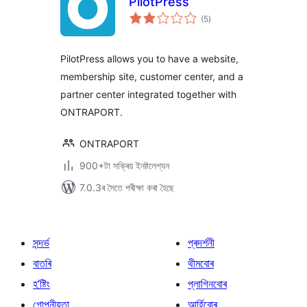
PilotPress
টা
(5
)
মুঠ
ৰে’টিং
PilotPress allows you to have a website,
membership site, customer center, and a
partner center integrated together with
ONTRAPORT.
ONTRAPORT
900+টা সক্ৰিয় ইনষ্টলেশ্যন
7.0.3ৰ সৈতে পৰীক্ষা কৰা হৈছে
সন্দৰ্ভ
প্ৰদৰ্শনী
বাতৰি
থীমবোৰ
হ’ষ্টিং
প্লাগিনবোৰ
গোপনীয়তা
আৰ্হিবোৰ