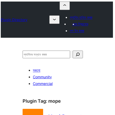
প্লাগিন দাখিল কৰক
Plugin Directory
মোৰ প্ৰিয়বোৰ
লগ ইন কৰক
সন্ধান
কৰক
সকলো
Community
Commercial
Plugin Tag:
mope