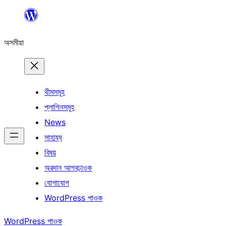
এয়া
এৰি
অসমীয়া
বিষয়বস্তুলৈ
যাওক
থীমসমূহ
প্লাগিনসমূহ
News
সাহায্য
বিষয়
অৱদান আগবঢ়াওক
যোগাযোগ
WordPress পাওক
WordPress পাওক