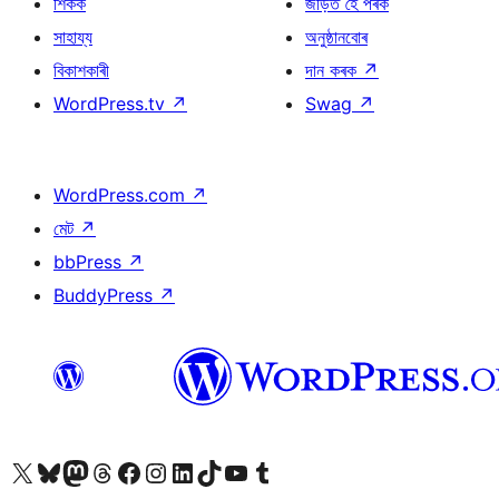
শিকক
জড়িত হৈ পৰক
সাহায্য
অনুষ্ঠানবোৰ
বিকাশকাৰী
দান কৰক
↗
WordPress.tv
↗
Swag
↗
WordPress.com
↗
মেট
↗
bbPress
↗
BuddyPress
↗
আমাৰ X (আগৰ Twitter) একাউণ্টলৈ যাওক
আমাৰ Bluesky একাউণ্টলৈ যাওক
আমাৰ Mastodon একাউণ্টলৈ যাওক
আমাৰ Threads একাউণ্টলৈ যাওক
আমাৰ Facebook পৃষ্ঠালৈ যাওক
আমাৰ Instagram একাউণ্টলৈ যাওক
আমাৰ LinkedIn একাউণ্টলৈ যাওক
আমাৰ TikTok একাউণ্টলৈ যাওক
আমাৰ YouTube চেনেললৈ যাওক
আমাৰ Tumblr একাউণ্টলৈ যাওক