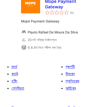
Mopé Payment
Gateway
টা
(0
)
মুঠ
ৰে’টিং
Mopé Payment Gateway
Plauto Rafael De Moura Da Silva
20+টা সক্ৰিয় ইনষ্টলেশ্যন
6.6.6ৰ সৈতে পৰীক্ষা কৰা হৈছে
সন্দৰ্ভ
প্ৰদৰ্শনী
বাতৰি
থীমবোৰ
হ’ষ্টিং
প্লাগিনবোৰ
গোপনীয়তা
আৰ্হিবোৰ