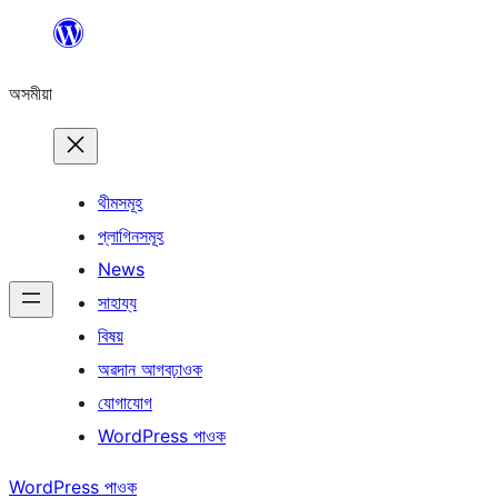
এয়া
এৰি
অসমীয়া
বিষয়বস্তুলৈ
যাওক
থীমসমূহ
প্লাগিনসমূহ
News
সাহায্য
বিষয়
অৱদান আগবঢ়াওক
যোগাযোগ
WordPress পাওক
WordPress পাওক