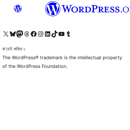
আমাৰ X (আগৰ Twitter) একাউণ্টলৈ যাওক
আমাৰ Bluesky একাউণ্টলৈ যাওক
আমাৰ Mastodon একাউণ্টলৈ যাওক
আমাৰ Threads একাউণ্টলৈ যাওক
আমাৰ Facebook পৃষ্ঠালৈ যাওক
আমাৰ Instagram একাউণ্টলৈ যাওক
আমাৰ LinkedIn একাউণ্টলৈ যাওক
আমাৰ TikTok একাউণ্টলৈ যাওক
আমাৰ YouTube চেনেললৈ যাওক
আমাৰ Tumblr একাউণ্টলৈ যাওক
ক’ডেই কবিতা।
The WordPress® trademark is the intellectual property
of the WordPress Foundation.