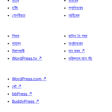
বাতৰি
থীমবোৰ
হ’ষ্টিং
প্লাগিনবোৰ
গোপনীয়তা
আৰ্হিবোৰ
শিকক
জড়িত হৈ পৰক
সাহায্য
অনুষ্ঠানবোৰ
বিকাশকাৰী
দান কৰক
↗
WordPress.tv
↗
ভৱিষ্যতৰ বাবে পাঁচ
WordPress.com
↗
মেট
↗
bbPress
↗
BuddyPress
↗