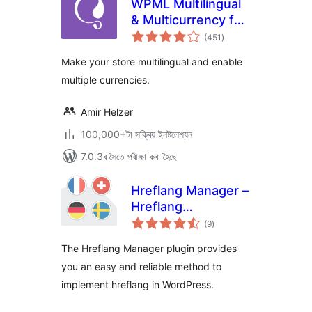
WPML Multilingual
& Multicurrency for
টা
WooCommerce
(451
)
মুঠ
ৰে’টিং
Make your store multilingual and enable
multiple currencies.
Amir Helzer
100,000+টা সক্ৰিয় ইনষ্টলেশ্যন
7.0.3ৰ সৈতে পৰীক্ষা কৰা হৈছে
Hreflang Manager –
Hreflang
টা
Implementation for
(9
)
মুঠ
ৰে’টিং
International SEO
The Hreflang Manager plugin provides
you an easy and reliable method to
implement hreflang in WordPress.