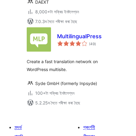
DAEXT
8,000+টা সক্ৰিয় ইনষ্টলেশ্যন
7.0.3ৰ সৈতে পৰীক্ষা কৰা হৈছে
MultilingualPress
টা
(49
)
মুঠ
ৰে’টিং
Create a fast translation network on
WordPress multisite.
Syde GmbH (formerly Inpsyde)
100+টা সক্ৰিয় ইনষ্টলেশ্যন
5.2.25ৰ সৈতে পৰীক্ষা কৰা হৈছে
সন্দৰ্ভ
প্ৰদৰ্শনী