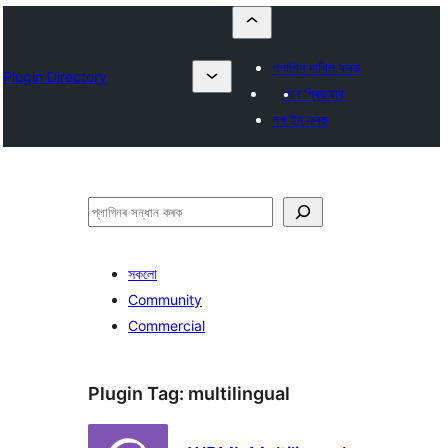
প্লাগিন দাখিল কৰক
Plugin Directory
মোৰ প্ৰিয়বোৰ
লগ ইন কৰক
সন্ধান
কৰক
সকলো
Community
Commercial
Plugin Tag:
multilingual