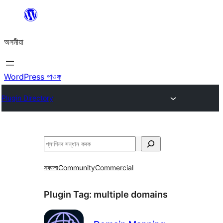
এয়া
এৰি
অসমীয়া
বিষয়বস্তুলৈ
যাওক
WordPress পাওক
Plugin Directory
সন্ধান
কৰক
সকলো
Community
Commercial
Plugin Tag:
multiple domains