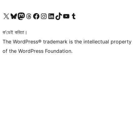
আমাৰ X (আগৰ Twitter) একাউণ্টলৈ যাওক
আমাৰ Bluesky একাউণ্টলৈ যাওক
আমাৰ Mastodon একাউণ্টলৈ যাওক
আমাৰ Threads একাউণ্টলৈ যাওক
আমাৰ Facebook পৃষ্ঠালৈ যাওক
আমাৰ Instagram একাউণ্টলৈ যাওক
আমাৰ LinkedIn একাউণ্টলৈ যাওক
আমাৰ TikTok একাউণ্টলৈ যাওক
আমাৰ YouTube চেনেললৈ যাওক
আমাৰ Tumblr একাউণ্টলৈ যাওক
ক’ডেই কবিতা।
The WordPress® trademark is the intellectual property
of the WordPress Foundation.