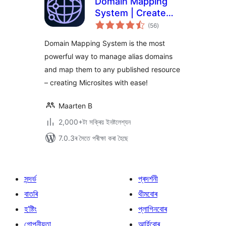
Domain Mapping
System | Create
টা
Microsites with
(56
)
মুঠ
ৰে’টিং
Multiple Alias
Domain Mapping System is the most
Domains (multisite
powerful way to manage alias domains
optional)
and map them to any published resource
– creating Microsites with ease!
Maarten B
2,000+টা সক্ৰিয় ইনষ্টলেশ্যন
7.0.3ৰ সৈতে পৰীক্ষা কৰা হৈছে
সন্দৰ্ভ
প্ৰদৰ্শনী
বাতৰি
থীমবোৰ
হ’ষ্টিং
প্লাগিনবোৰ
গোপনীয়তা
আৰ্হিবোৰ