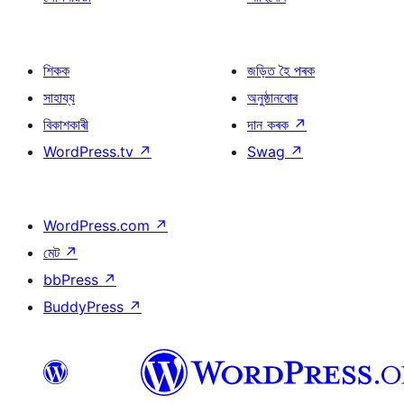
শিকক
জড়িত হৈ পৰক
সাহায্য
অনুষ্ঠানবোৰ
বিকাশকাৰী
দান কৰক
↗
WordPress.tv
↗
Swag
↗
WordPress.com
↗
মেট
↗
bbPress
↗
BuddyPress
↗