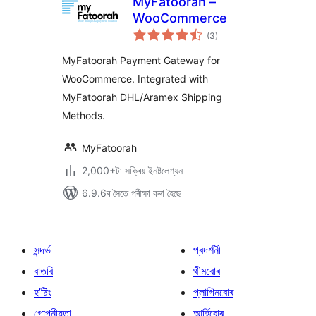
MyFatoorah –
WooCommerce
টা
(3
)
মুঠ
ৰে’টিং
MyFatoorah Payment Gateway for
WooCommerce. Integrated with
MyFatoorah DHL/Aramex Shipping
Methods.
MyFatoorah
2,000+টা সক্ৰিয় ইনষ্টলেশ্যন
6.9.6ৰ সৈতে পৰীক্ষা কৰা হৈছে
সন্দৰ্ভ
প্ৰদৰ্শনী
বাতৰি
থীমবোৰ
হ’ষ্টিং
প্লাগিনবোৰ
গোপনীয়তা
আৰ্হিবোৰ