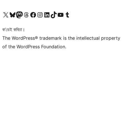
আমাৰ X (আগৰ Twitter) একাউণ্টলৈ যাওক
আমাৰ Bluesky একাউণ্টলৈ যাওক
আমাৰ Mastodon একাউণ্টলৈ যাওক
আমাৰ Threads একাউণ্টলৈ যাওক
আমাৰ Facebook পৃষ্ঠালৈ যাওক
আমাৰ Instagram একাউণ্টলৈ যাওক
আমাৰ LinkedIn একাউণ্টলৈ যাওক
আমাৰ TikTok একাউণ্টলৈ যাওক
আমাৰ YouTube চেনেললৈ যাওক
আমাৰ Tumblr একাউণ্টলৈ যাওক
ক’ডেই কবিতা।
The WordPress® trademark is the intellectual property
of the WordPress Foundation.