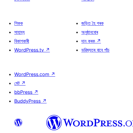
শিকক
জড়িত হৈ পৰক
সাহায্য
অনুষ্ঠানবোৰ
বিকাশকাৰী
দান কৰক
↗
WordPress.tv
↗
ভৱিষ্যতৰ বাবে পাঁচ
WordPress.com
↗
মেট
↗
bbPress
↗
BuddyPress
↗