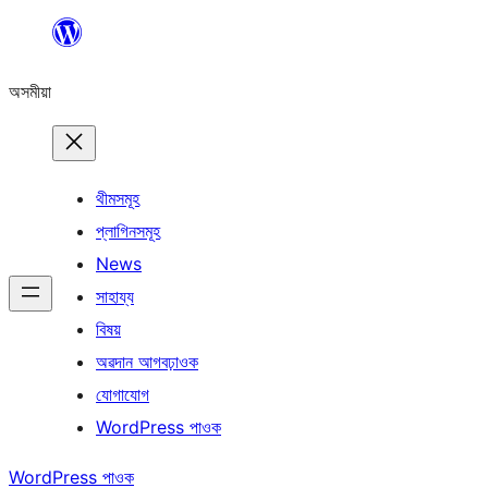
এয়া
এৰি
অসমীয়া
বিষয়বস্তুলৈ
যাওক
থীমসমূহ
প্লাগিনসমূহ
News
সাহায্য
বিষয়
অৱদান আগবঢ়াওক
যোগাযোগ
WordPress পাওক
WordPress পাওক