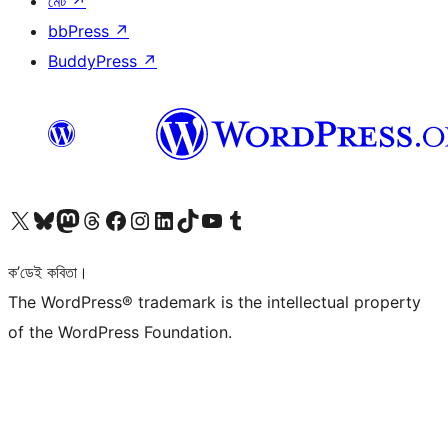
মেট
↗
bbPress
↗
BuddyPress
↗
আমাৰ X (আগৰ Twitter) একাউণ্টলৈ যাওক
আমাৰ Bluesky একাউণ্টলৈ যাওক
আমাৰ Mastodon একাউণ্টলৈ যাওক
আমাৰ Threads একাউণ্টলৈ যাওক
আমাৰ Facebook পৃষ্ঠালৈ যাওক
আমাৰ Instagram একাউণ্টলৈ যাওক
আমাৰ LinkedIn একাউণ্টলৈ যাওক
আমাৰ TikTok একাউণ্টলৈ যাওক
আমাৰ YouTube চেনেললৈ যাওক
আমাৰ Tumblr একাউণ্টলৈ যাওক
ক’ডেই কবিতা।
The WordPress® trademark is the intellectual property
of the WordPress Foundation.