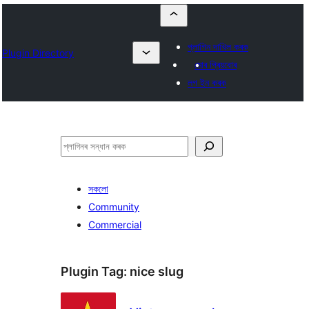
প্লাগিন দাখিল কৰক
Plugin Directory
মোৰ প্ৰিয়বোৰ
লগ ইন কৰক
সন্ধান
কৰক
সকলো
Community
Commercial
Plugin Tag:
nice slug