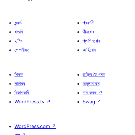
সন্দৰ্ভ
প্ৰদৰ্শনী
বাতৰি
থীমবোৰ
হ’ষ্টিং
প্লাগিনবোৰ
গোপনীয়তা
আৰ্হিবোৰ
শিকক
জড়িত হৈ পৰক
সাহায্য
অনুষ্ঠানবোৰ
বিকাশকাৰী
দান কৰক
↗
WordPress.tv
↗
Swag
↗
WordPress.com
↗